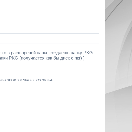
er то в расшареной папке создаешь папку PKG
и PKG (получается как бы диск с пкг) )
 Slim + XBOX 360 Slim + XBOX 360 FAT