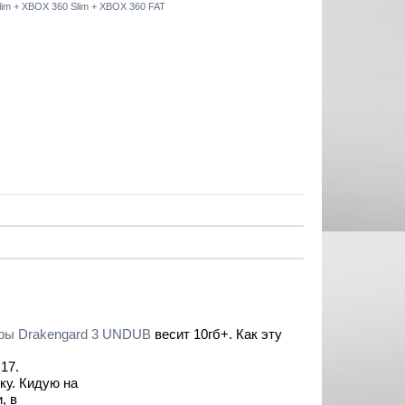
 Slim + XBOX 360 Slim + XBOX 360 FAT
гры Drakengard 3 UNDUB
весит 10гб+. Как эту
17.
ку. Кидую на
, в