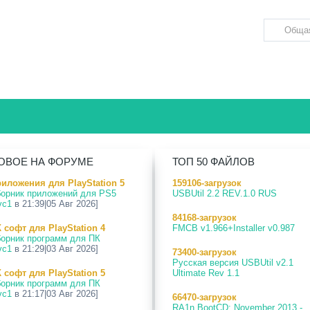
ОВОЕ НА ФОРУМЕ
ТОП 50 ФАЙЛОВ
иложения для PlayStation 5
159106-загрузок
орник приложений для PS5
USBUtil 2.2 REV.1.0 RUS
vc1
в 21:39|05 Авг 2026]
84168-загрузок
 софт для PlayStation 4
FMCB v1.966+Installer v0.987
орник программ для ПК
vc1
в 21:29|03 Авг 2026]
73400-загрузок
Русская версия USBUtil v2.1
 софт для PlayStation 5
Ultimate Rev 1.1
орник программ для ПК
vc1
в 21:17|03 Авг 2026]
66470-загрузок
RA1n BootCD: November 2013 -