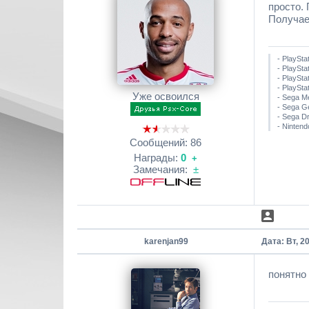
просто.
Получает
- PlaySta
- PlayStat
- PlaySta
- PlaySta
Уже освоился
- Sega M
- Sega G
- Sega D
- Nintend
Сообщений:
86
Награды:
0
+
Замечания:
±
karenjan99
Дата: Вт, 2
понятно 