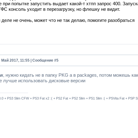
 при попытке запустить выдает какой-т хтпп запрос 400. Запус
ФС консоль уходит в перезагрузку, но флешку не видит.
 деле не очень, может что не так делаю, помогите разобраться
9 Май 2017, 11:55 | Сообщение #
5
ow
, нужно кидать не в папку PKG а в packages, потом можешь ка
е лучше использовать дисковые версии
8.0 + PS3 Slim CFW + PS3 Fat x2 :( + PS2 Fat + PS2 Slim + PS1 Slim :( + PSVita Fat + PSP