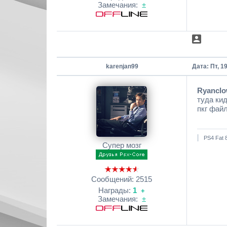
Замечания:
±
karenjan99
Дата: Пт, 1
Ryancl
туда ки
пкг фай
PS4 Fat 
Супер мозг
Сообщений:
2515
Награды:
1
+
Замечания:
±