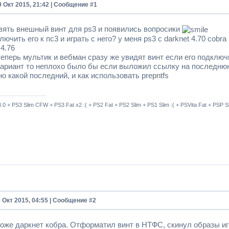
9 Окт 2015, 21:42 | Сообщение #
1
зять внешный винт для ps3 и появились вопросики
лючить его к пс3 и играть с него? у меня ps3 с darknet 4.70 cob
4.76
теперь мультик и вебман сразу же увидят винт если его подключи
вариант то неплохо было бы если выложил ссылку на последнюю
о какой последний, и как использовать prepntfs
8.0 + PS3 Slim CFW + PS3 Fat x2 :( + PS2 Fat + PS2 Slim + PS1 Slim :( + PSVita Fat + PSP
0 Окт 2015, 04:55 | Сообщение #
2
тоже даркнет кобра. Отформатил винт в НТФС, скинул образы игр