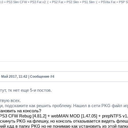
8.0 + PS3 Slim CFW + PS3 Fat x2 :( + PS2 Fat + PS2 Slim + PS1 Slim :( + PSVita Fat + PSP
9 Май 2017, 11:42 | Сообщение #
4
ут, тк нет еще 5-и постов.
твую всех.
и, подскажите как решить проблему. Нашел в сети PKG файл и
тановить на консоль?
 PS3 CFW Rebug [4.81.2] + webMAN MOD [1.47.05] + prepNTFS v1.
скинуть PKG на флешку, но консоль отказывается видеть флеш
ий хдд в папку PKG но не понимаю как установить из этой папки