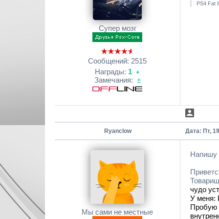
PS4 Fat 
Супер мозг
Сообщений:
2515
Награды:
1
+
Замечания:
±
Ryanclow
Дата: Пт, 1
Напишу т
Приветс
Товарищ
чудо ус
У меня:
Пробую 
Мы сами не местные
внутренн