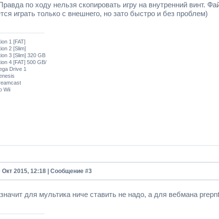
 Правда по ходу нельзя скопировать игру на внутренний винт. Ф
ся играть только с внешнего, но зато быстро и без проблем)
tion 1 [FAT]
ion 2 [Slim]
tion 3 [Slim] 320 GB
tion 4 [FAT] 500 GB/
ega Drive 1
enesis
reamcast
o Wii
0 Окт 2015, 12:18 | Сообщение #
3
значит для мультика ниче ставить не надо, а для вебмана prepn