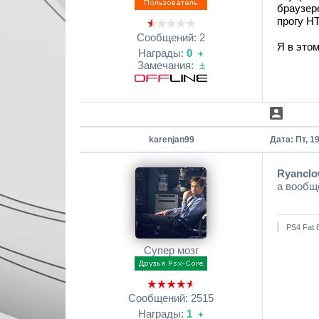
браузере
прогу НТ
Сообщений:
2
Я в этом
Награды:
0
+
Замечания:
±
karenjan99
Дата: Пт, 1
Ryancl
а вообщ
PS4 Fat 
Супер мозг
Сообщений:
2515
Награды:
1
+