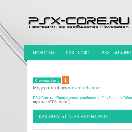
НОВОСТИ
PSX - СОФТ
PSX - БИБЛИО
1
Страница
1
из
1
Модератор форума:
archicharmer
PSX-Core.ru - Программное сообщество PlayStation
»
Общи
играть с NTFS винта?)
КАК ИГРАТЬ С NTFS HDD НА PS3?