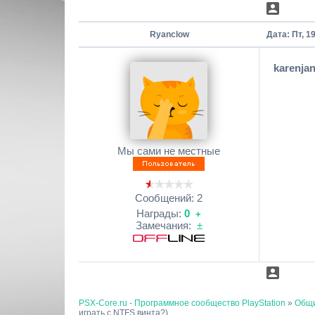
Ryanclow
Дата: Пт, 1
karenja
Мы сами не местные
Сообщений:
2
Награды:
0
+
Замечания:
±
PSX-Core.ru - Программное сообщество PlayStation
»
Общи
играть с NTFS винта?)