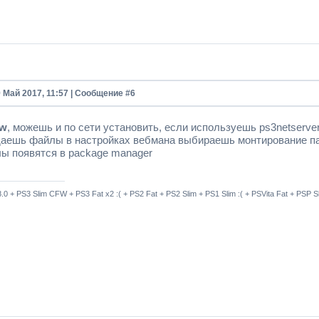
9 Май 2017, 11:57 | Сообщение #
6
ow
, можешь и по сети установить, если используешь ps3netserv
даешь файлы в настройках вебмана выбираешь монтирование папк
лы появятся в package manager
8.0 + PS3 Slim CFW + PS3 Fat x2 :( + PS2 Fat + PS2 Slim + PS1 Slim :( + PSVita Fat + PSP