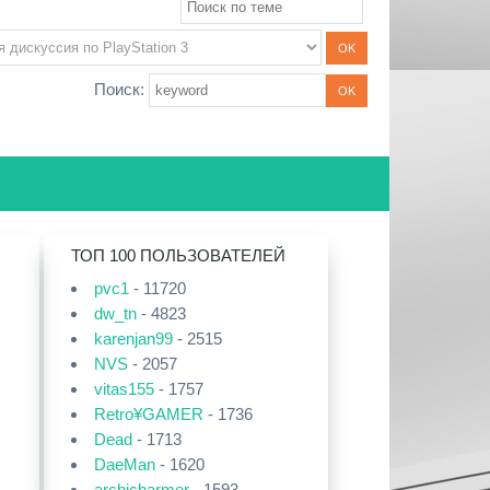
Поиск:
ТОП 100 ПОЛЬЗОВАТЕЛЕЙ
pvc1
- 11720
dw_tn
- 4823
karenjan99
- 2515
NVS
- 2057
vitas155
- 1757
Retro¥GAMER
- 1736
Dead
- 1713
DaeMan
- 1620
archicharmer
- 1593