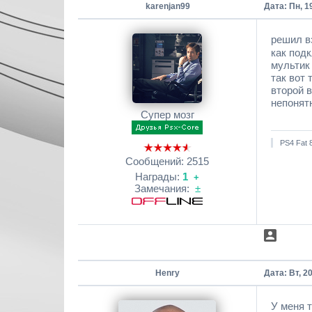
karenjan99
Дата: Пн, 1
решил в
как подк
мультик 
так вот 
второй 
непонятн
Супер мозг
PS4 Fat 
Сообщений:
2515
Награды:
1
+
Замечания:
±
Henry
Дата: Вт, 2
У меня 