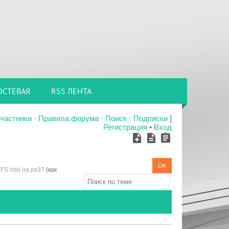
ОСТЕВАЯ
RSS ЛЕНТА
частники
·
Правила форума
·
Поиск
·
Подписки
]
Регистрация
•
Вход
TFS hdd на ps3?
(как