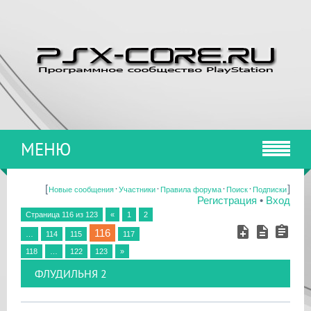
МЕНЮ
[
·
·
·
·
]
Новые сообщения
Участники
Правила форума
Поиск
Подписки
Регистрация
•
Вход
Страница
116
из
123
«
1
2
116
…
114
115
117
118
…
122
123
»
ФЛУДИЛЬНЯ 2