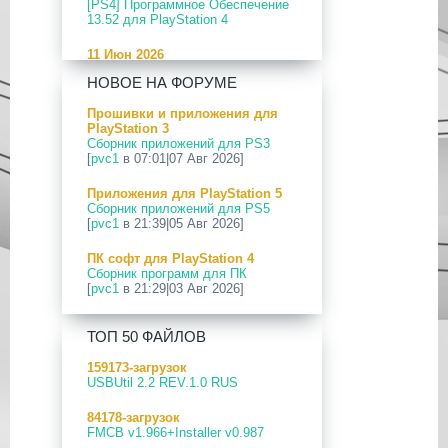
[PS4] Программное Обеспечение
13.52 для PlayStation 4
11 Июн 2026
[PS5] Программное Обеспечение
НОВОЕ НА ФОРУМЕ
26.04-13.40.00 для PlayStation 5
Прошивки и приложения для
24 Апр 2026
PlayStation 3
[PS5] Программное Обеспечение
Сборник приложений для PS3
26.03-13.20.00 для PlayStation 5
[
pvc1
в 07:01|07 Авг 2026]
12 Апр 2026
Приложения для PlayStation 5
[PS Portal] Программное
Сборник приложений для PS5
Обеспечение 7.0.2 для PS Portal
[
pvc1
в 21:39|05 Авг 2026]
09 Апр 2026
ПК софт для PlayStation 4
[PS3|CFW] webMAN MOD
Сборник программ для ПК
v1.47.48p
[
pvc1
в 21:29|03 Авг 2026]
29 Мар 2026
ПК софт для PlayStation 5
[PS3] PS3HEN v3.5.0
ТОП 50 ФАЙЛОВ
Сборник программ для ПК
[
pvc1
в 21:17|03 Авг 2026]
19 Мар 2026
159173-загрузок
[PS Portal] Программное
USBUtil 2.2 REV.1.0 RUS
Приложения для PlayStation 5
Обеспечение 7.0.0 для PS Portal
PS5 Payload websrv v0.34
84178-загрузок
[
pvc1
в 09:02|03 Авг 2026]
18 Мар 2026
FMCB v1.966+Installer v0.987
[PS3] Программное Обеспечение