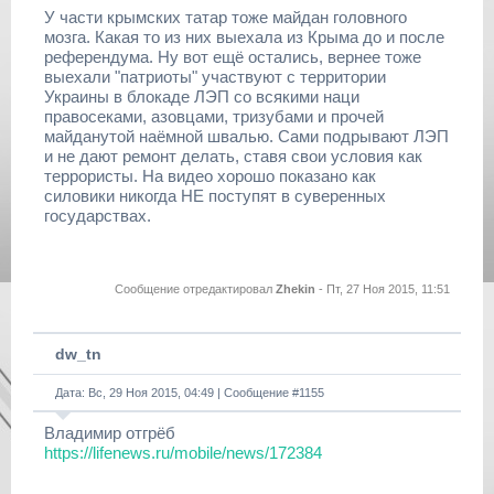
У части крымских татар тоже майдан головного
мозга. Какая то из них выехала из Крыма до и после
референдума. Ну вот ещё остались, вернее тоже
выехали "патриоты" участвуют с территории
Украины в блокаде ЛЭП со всякими наци
правосеками, азовцами, тризубами и прочей
майданутой наёмной швалью. Сами подрывают ЛЭП
и не дают ремонт делать, ставя свои условия как
террористы. На видео хорошо показано как
силовики никогда НЕ поступят в суверенных
государствах.
Сообщение отредактировал
Zhekin
-
Пт, 27 Ноя 2015, 11:51
dw_tn
Дата: Вс, 29 Ноя 2015, 04:49 | Сообщение #
1155
Владимир отгрёб
https://lifenews.ru/mobile/news/172384