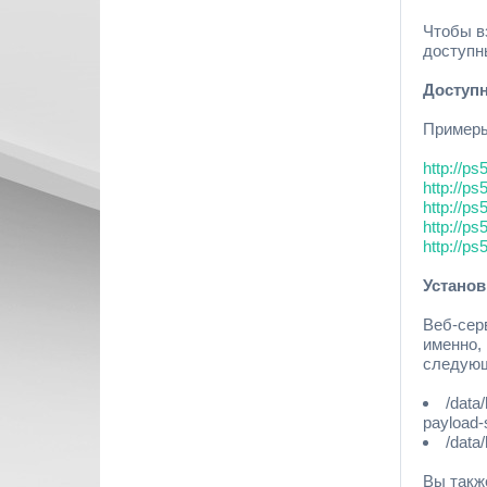
Чтобы в
доступн
Доступ
Пример
http://ps
http://ps
http://ps
http://ps
http://p
Устано
Веб-сер
именно,
следую
/data
payload-
/data
Вы такж