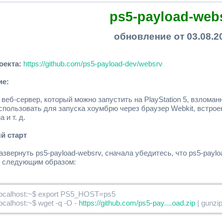
ps5-payload-web
обновление от 03.08.2
оекта:
https://github.com/ps5-payload-dev/websrv
ие:
веб-сервер, который можно запустить на PlayStation 5, взломанн
спользовать для запуска хоумбрю через браузер Webkit, встрое
 и т. д.
й старт
звернуть ps5-payload-websrv, сначала убедитесь, что ps5-payloa
у следующим образом:
ocalhost:~$ export PS5_HOST=ps5
ocalhost:~$ wget -q -O -
https://github.com/ps5-pay....oad.zip
| gunzi