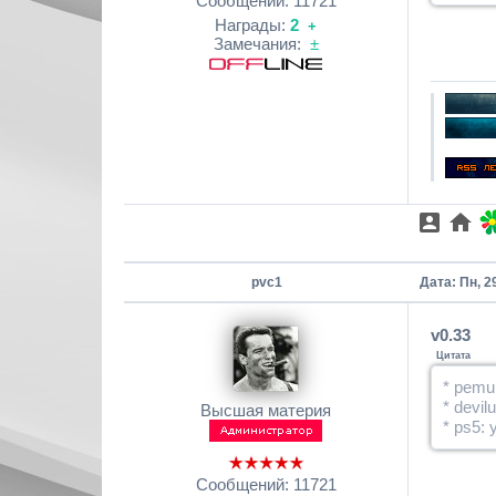
Сообщений:
11721
Награды:
2
+
Замечания:
±
pvc1
Дата: Пн, 2
v0.33
Цитата
* pemu
* devil
Высшая материя
* ps5:
Сообщений:
11721