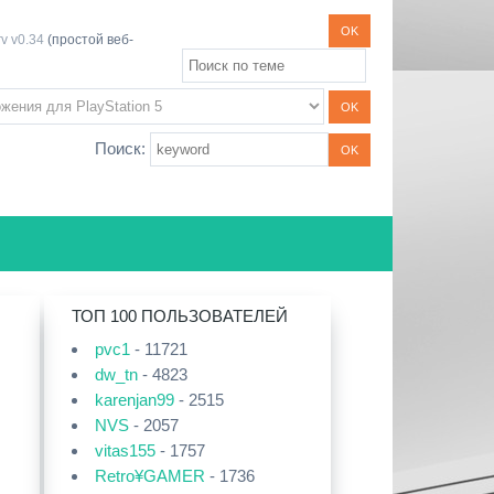
v v0.34
(простой веб-
Поиск:
ТОП 100 ПОЛЬЗОВАТЕЛЕЙ
pvc1
- 11721
dw_tn
- 4823
karenjan99
- 2515
NVS
- 2057
vitas155
- 1757
Retro¥GAMER
- 1736