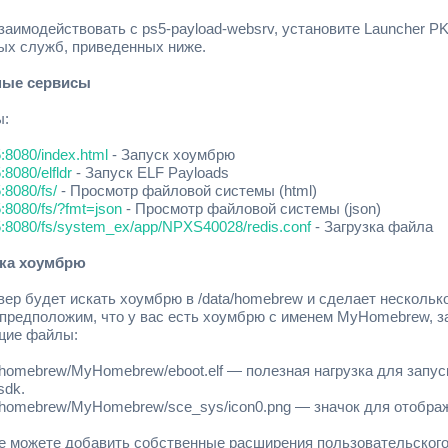
заимодействовать с ps5-payload-websrv, установите Launcher PK
ых служб, приведенных ниже.
ные сервисы
ы:
5:8080/index.html
- Запуск хоумбрю
5:8080/elfldr
- Запуск ELF Payloads
5:8080/fs/
- Просмотр файловой системы (html)
5:8080/fs/?fmt=json
- Просмотр файловой системы (json)
s5:8080/fs/system_ex/app/NPXS40028/redis.conf
- Загрузка файла
вка хоумбрю
вер будет искать хоумбрю в /data/homebrew и сделает нескольк
 предположим, что у вас есть хоумбрю с именем MyHomebrew, за
щие файлы:
/homebrew/MyHomebrew/eboot.elf — полезная нагрузка для запу
sdk.
/homebrew/MyHomebrew/sce_sys/icon0.png — значок для отображе
е можете добавить собственные расширения пользовательского и