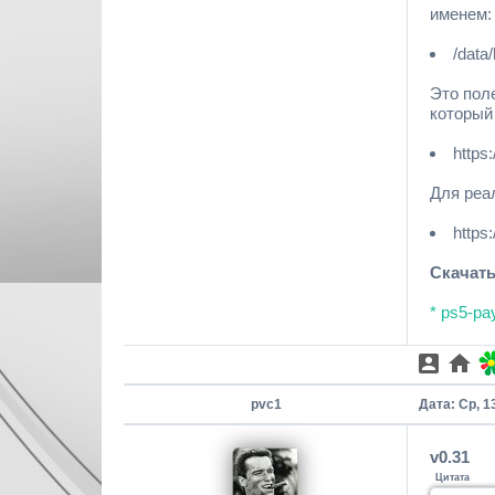
именем:
/dat
Это пол
который
https
Для реа
https
Скачать
* ps5-pa
pvc1
Дата: Ср, 1
v0.31
Цитата