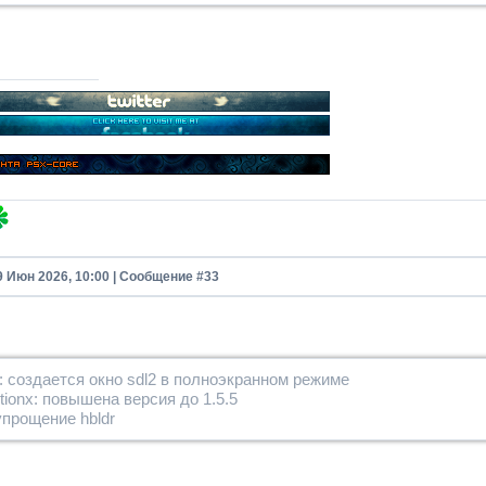
9 Июн 2026, 10:00 | Сообщение #
33
: создается окно sdl2 в полноэкранном режиме
utionx: повышена версия до 1.5.5
 упрощение hbldr