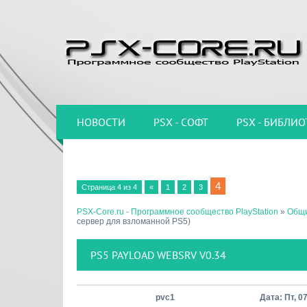
НОВОСТИ
PSX - СОФТ
PSX - БИБЛИО
4
Страница
4
из
4
«
1
2
3
PSX-Core.ru - Программное сообщество PlayStation
»
Общи
сервер для взломанной PS5)
PS5 PAYLOAD WEBSRV V0.34
pvc1
Дата: Пт, 0