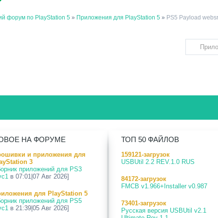
й форум по PlayStation 5
»
Приложения для PlayStation 5
»
PS5 Payload websr
ОВОЕ НА ФОРУМЕ
ТОП 50 ФАЙЛОВ
рошивки и приложения для
159121-загрузок
ayStation 3
USBUtil 2.2 REV.1.0 RUS
орник приложений для PS3
vc1
в 07:01|07 Авг 2026]
84172-загрузок
FMCB v1.966+Installer v0.987
иложения для PlayStation 5
орник приложений для PS5
73401-загрузок
vc1
в 21:39|05 Авг 2026]
Русская версия USBUtil v2.1
Ultimate Rev 1.1