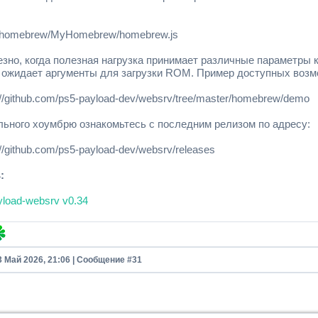
a/homebrew/MyHomebrew/homebrew.js
езно, когда полезная нагрузка принимает различные параметры 
 ожидает аргументы для загрузки ROM. Пример доступных возмо
://github.com/ps5-payload-dev/websrv/tree/master/homebrew/demo
льного хоумбрю ознакомьтесь с последним релизом по адресу:
://github.com/ps5-payload-dev/websrv/releases
:
yload-websrv v0.34
3 Май 2026, 21:06 | Сообщение #
31