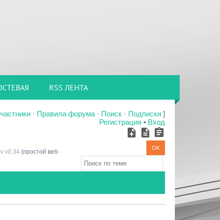
ОСТЕВАЯ
RSS ЛЕНТА
частники
·
Правила форума
·
Поиск
·
Подписки
]
Регистрация
•
Вход
v v0.34
(простой веб-