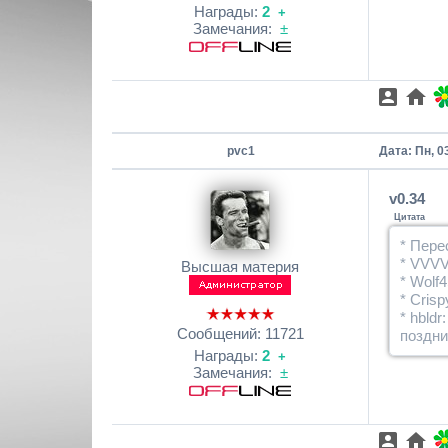
Награды:
2
+
Замечания:
±
pvc1
Дата: Пн, 0
v0.34
Цитата
* Пере
* VVVV
Высшая материя
* Wolf
* Cris
* hbld
Сообщений:
11721
поздни
Награды:
2
+
Замечания:
±