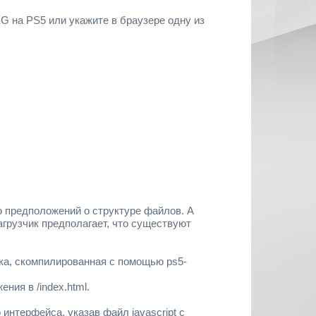
G на PS5 или укажите в браузере одну из
о предположений о структуре файлов. А
грузчик предполагает, что существуют
ска, скомпилированная с помощью ps5-
ния в /index.html.
нтерфейса, указав файл javascript с