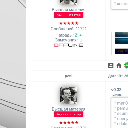
* косм
Высшая материя
Сообщений:
11721
Награды:
2
+
Замечания:
±
pvc1
Дата: Вт, 2
v0.32
Цитата
* mari
* pemu
Высшая материя
* scum
* open
* eduk