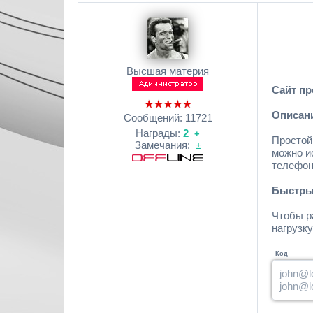
Высшая материя
Сайт пр
Описан
Сообщений:
11721
Награды:
2
+
Простой 
Замечания:
±
можно и
телефона
Быстры
Чтобы ра
нагрузк
Код
john@l
john@l