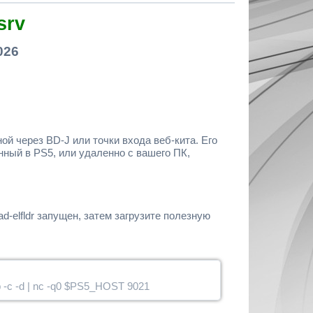
srv
026
ой через BD-J или точки входа веб-кита. Его
нный в PS5, или удаленно с вашего ПК,
d-elfldr запущен, затем загрузите полезную
p -c -d | nc -q0 $PS5_HOST 9021