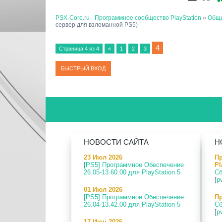
PSX-Core.ru - Программное сообщество PlayStation
»
Общи
сервер для взломанной PS5)
4
Страница
4
из
4
«
1
2
3
НОВОСТИ САЙТА
Н
23 Июл 2026
П
[PS5] Программное Обеспечение
Pl
26.05-13.60.00 для PlayStation 5
Сб
[
p
01 Июл 2026
[PS5] Программное Обеспечение
Пр
26.04-13.42.00 для PlayStation 5
Сб
[
p
17 Июн 2026