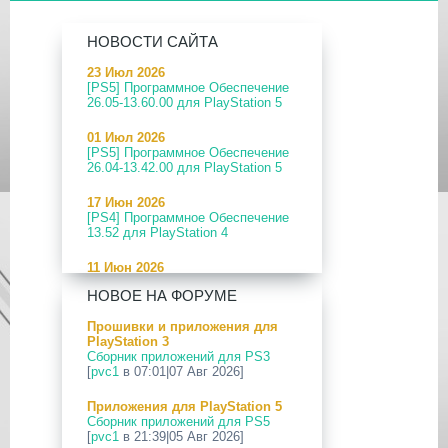
НОВОСТИ САЙТА
23 Июл 2026
[PS5] Программное Обеспечение
26.05-13.60.00 для PlayStation 5
01 Июл 2026
[PS5] Программное Обеспечение
26.04-13.42.00 для PlayStation 5
17 Июн 2026
[PS4] Программное Обеспечение
13.52 для PlayStation 4
11 Июн 2026
[PS5] Программное Обеспечение
НОВОЕ НА ФОРУМЕ
26.04-13.40.00 для PlayStation 5
Прошивки и приложения для
24 Апр 2026
PlayStation 3
[PS5] Программное Обеспечение
Сборник приложений для PS3
26.03-13.20.00 для PlayStation 5
[
pvc1
в 07:01|07 Авг 2026]
12 Апр 2026
Приложения для PlayStation 5
[PS Portal] Программное
Сборник приложений для PS5
Обеспечение 7.0.2 для PS Portal
[
pvc1
в 21:39|05 Авг 2026]