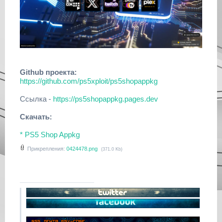
Github проекта:
https://github.com/ps5xploit/ps5shopappkg
Ссылка -
https://ps5shopappkg.pages.dev
Скачать:
* PS5 Shop Appkg
Прикрепления:
0424478.png
(371.0 Kb)