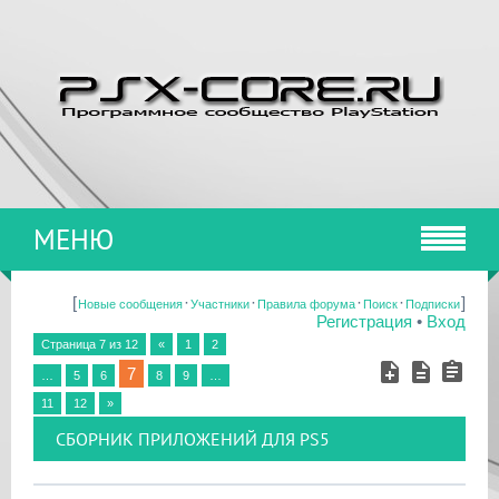
МЕНЮ
[
·
·
·
·
]
Новые сообщения
Участники
Правила форума
Поиск
Подписки
Регистрация
•
Вход
Страница
7
из
12
«
1
2
7
…
5
6
8
9
…
11
12
»
СБОРНИК ПРИЛОЖЕНИЙ ДЛЯ PS5