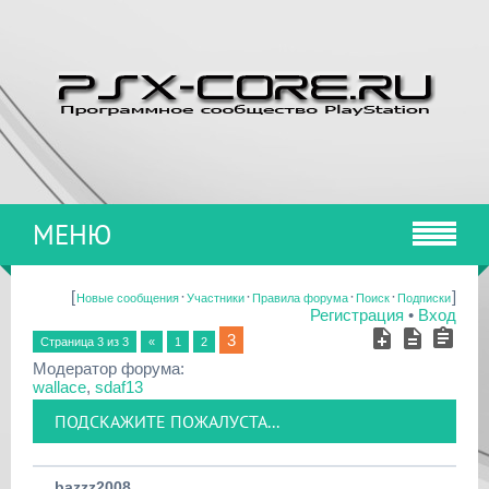
МЕНЮ
[
·
·
·
·
]
Новые сообщения
Участники
Правила форума
Поиск
Подписки
Регистрация
•
Вход
3
Страница
3
из
3
«
1
2
Модератор форума:
wallace
,
sdaf13
ПОДСКАЖИТЕ ПОЖАЛУСТА...
bazzz2008