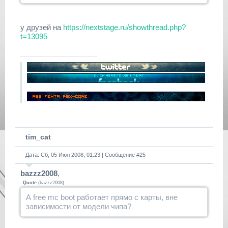
у друзей на
https://nextstage.ru/showthread.php?
t=13095
tim_cat
Дата: Сб, 05 Июл 2008, 01:23 | Сообщение #
25
bazzz2008
,
Quote
(
bazzz2008
)
А free mc boot работает прямо с карты, вне
зависимости от модели чипа?