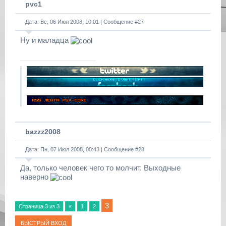
pvc1
Дата: Вс, 06 Июл 2008, 10:01 | Сообщение #
27
Ну и маладца
bazzz2008
Дата: Пн, 07 Июл 2008, 00:43 | Сообщение #
28
Да, только человек чего то молчит. Выходные
наверно
3
Страница
3
из
3
«
1
2