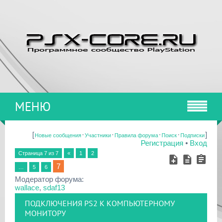
МЕНЮ
[
·
·
·
·
]
Новые сообщения
Участники
Правила форума
Поиск
Подписки
Регистрация
•
Вход
Страница
7
из
7
«
1
2
7
…
5
6
Модератор форума:
wallace
,
sdaf13
ПОДКЛЮЧЕНИЯ PS2 К КОМПЬЮТЕРНОМУ
МОНИТОРУ