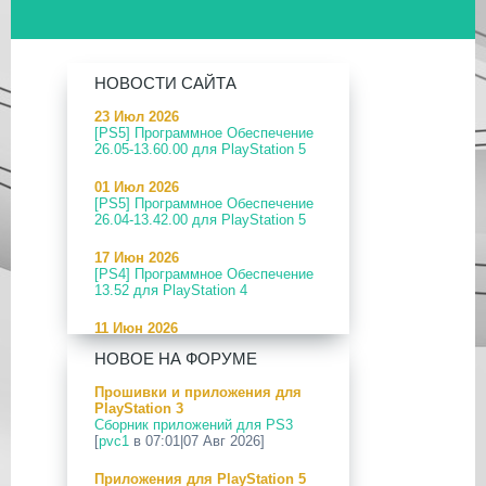
НОВОСТИ САЙТА
23 Июл 2026
[PS5] Программное Обеспечение
26.05-13.60.00 для PlayStation 5
01 Июл 2026
[PS5] Программное Обеспечение
26.04-13.42.00 для PlayStation 5
17 Июн 2026
[PS4] Программное Обеспечение
13.52 для PlayStation 4
11 Июн 2026
[PS5] Программное Обеспечение
НОВОЕ НА ФОРУМЕ
26.04-13.40.00 для PlayStation 5
Прошивки и приложения для
24 Апр 2026
PlayStation 3
[PS5] Программное Обеспечение
Сборник приложений для PS3
26.03-13.20.00 для PlayStation 5
[
pvc1
в 07:01|07 Авг 2026]
12 Апр 2026
Приложения для PlayStation 5
[PS Portal] Программное