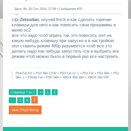
Дата: Вт, 20 Сен 2016, 17:09 | Сообщение #
70
сфс
Zetsudan
, изучай fmcb и как сделать горячие
клавиши для него и как повесить свои программы в
меню пс2
все что надо чтоб играть так это повесить опл на
какую нибудь клавишу при запуске и в настройках
опл ставить режим 480р разумеется чтоб все это
делать надо как нибудь запустить гсм и выбрать вга
режим чтоб можно было в первый раз все настроить
PS4 Fat 8.0 + PS3 Slim CFW + PS3 Fat x2 :( + PS2 Fat + PS2 Slim + PS1
Slim :( + PSVita Fat + PSP Slim + XBOX 360 Slim + XBOX 360 FAT
Страница
7
из
7
«
1
2
7
…
5
6