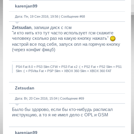
karenjan99
Дата: Пн, 19 Сен 2016, 19:56 | Сообщение #
68
Zetsudan
, запиши диск с гсм
"и кто нить кто тут часто использует гсм скажите
человеку сколько раз на какую кнопку нажать"
настрой все под себя, запуск опл на горячую кнопку
(через конфиг фмцб)
PS4 Fat 8.0 + PS3 Slim CFW + PS3 Fat x2 :( + PS2 Fat + PS2 Slim + PS1
Slim :( + PSVita Fat + PSP Slim + XBOX 360 Slim + XBOX 360 FAT
Zetsudan
Дата: Вт, 20 Сен 2016, 15:04 | Сообщение #
69
Было бы здорово, если бы кто-нибудь расписал
инструкцию, а то я не имел дело с OPL и GSM
karenjan99