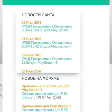
НОВОСТИ САЙТА
23 Июл 2026
[PS5] Программное Обеспечение
26.05-13.60.00 для PlayStation 5
01 Июл 2026
[PS5] Программное Обеспечение
26.04-13.42.00 для PlayStation 5
17 Июн 2026
[PS4] Программное Обеспечение
13.52 для PlayStation 4
11 Июн 2026
[PS5] Программное Обеспечение
НОВОЕ НА ФОРУМЕ
26.04-13.40.00 для PlayStation 5
Прошивки и приложения для
24 Апр 2026
PlayStation 3
[PS5] Программное Обеспечение
Сборник приложений для PS3
26.03-13.20.00 для PlayStation 5
[
pvc1
в 07:01|07 Авг 2026]
12 Апр 2026
Приложения для PlayStation 5
[PS Portal] Программное
Сборник приложений для PS5
Обеспечение 7.0.2 для PS Portal