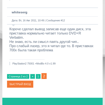
whiteserg
Дата: Вт, 16 Авг 2011, 10:49 | Сообщение #
12
Короче сделал вывод записав еще один диск, эта
приставка нормально читает только DVD+R
Verbatim.
Не знаю, есть ли смысл паять другой чип..
Про слабый лазер, это я читал где то. В приставках
700х была такая проблема
PlayStation2 75001 +ModBo 4.0 v1.99
2
Страница
2
из
2
«
1