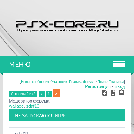
МЕНЮ
[
·
·
·
·
]
Новые сообщения
Участники
Правила форума
Поиск
Подписки
Регистрация
•
Вход
2
Страница
2
из
2
«
1
Модератор форума:
wallace
,
sdaf13
НЕ ЗАПУСКАЮТСЯ ИГРЫ
sdaf13