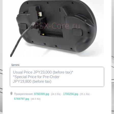
Цитата
Usual Price JPY23,000 (before tax)*
*Special Price for Pre-Order
JPY19,800 (before tax)
Прикрепления:
9760399.jpg
·
1700256.jpg
·
(24.3 Kb)
(35.1 Kb)
5769797.jpg
(44.5 Kb)