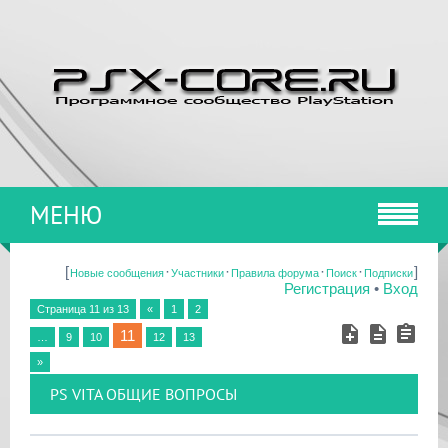
МЕНЮ
[
·
·
·
·
]
Новые сообщения
Участники
Правила форума
Поиск
Подписки
Регистрация
•
Вход
Страница
11
из
13
«
1
2
11
…
9
10
12
13
»
PS VITA ОБЩИЕ ВОПРОСЫ