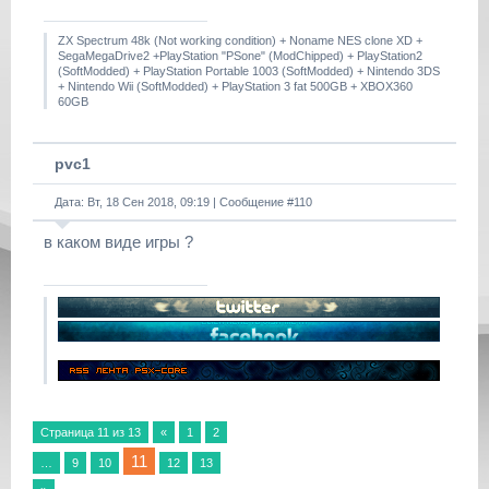
ZX Spectrum 48k (Not working condition) + Noname NES clone XD +
SegaMegaDrive2 +PlayStation "PSone" (ModChipped) + PlayStation2
(SoftModded) + PlayStation Portable 1003 (SoftModded) + Nintendo 3DS
+ Nintendo Wii (SoftModded) + PlayStation 3 fat 500GB + XBOX360
60GB
pvc1
Дата: Вт, 18 Сен 2018, 09:19 | Сообщение #
110
в каком виде игры ?
Страница
11
из
13
«
1
2
11
…
9
10
12
13