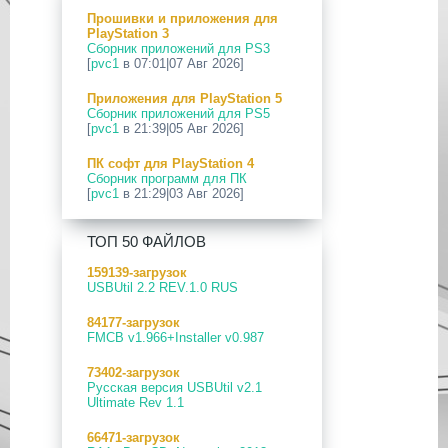
Прошивки и приложения для
24 Апр 2026
PlayStation 3
[PS5] Программное Обеспечение
Сборник приложений для PS3
26.03-13.20.00 для PlayStation 5
[
pvc1
в 07:01|07 Авг 2026]
12 Апр 2026
Приложения для PlayStation 5
[PS Portal] Программное
Сборник приложений для PS5
Обеспечение 7.0.2 для PS Portal
[
pvc1
в 21:39|05 Авг 2026]
09 Апр 2026
ПК софт для PlayStation 4
[PS3|CFW] webMAN MOD
Сборник программ для ПК
v1.47.48p
[
pvc1
в 21:29|03 Авг 2026]
29 Мар 2026
ПК софт для PlayStation 5
[PS3] PS3HEN v3.5.0
ТОП 50 ФАЙЛОВ
Сборник программ для ПК
[
pvc1
в 21:17|03 Авг 2026]
19 Мар 2026
159139-загрузок
[PS Portal] Программное
USBUtil 2.2 REV.1.0 RUS
Приложения для PlayStation 5
Обеспечение 7.0.0 для PS Portal
PS5 Payload websrv v0.34
84177-загрузок
[
pvc1
в 09:02|03 Авг 2026]
18 Мар 2026
FMCB v1.966+Installer v0.987
[PS3] Программное Обеспечение
Приложения для PlayStation 5
4.93 для PlayStation 3
73402-загрузок
PS5 payload shsrv v0.20
Русская версия USBUtil v2.1
[
pvc1
в 20:58|02 Авг 2026]
17 Мар 2026
Ultimate Rev 1.1
[PS4] Программное Обеспечение
Приложения для PlayStation 5
13.50 для PlayStation 4
66471-загрузок
PS5 Payload ELF Loader v0.24