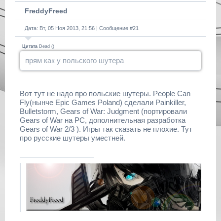
FreddyFreed
Дата: Вт, 05 Ноя 2013, 21:56 | Сообщение #
21
Цитата
Dead
(
)
прям как у польского шутера
Вот тут не надо про польские шутеры. People Can
Fly(нынче Epic Games Poland) cделали Painkiller,
Bulletstorm, Gears of War: Judgment (портировали
Gears of War на PC, дополнительная разработка
Gears of War 2/3 ). Игры так сказать не плохие. Тут
про русские шутеры уместней.