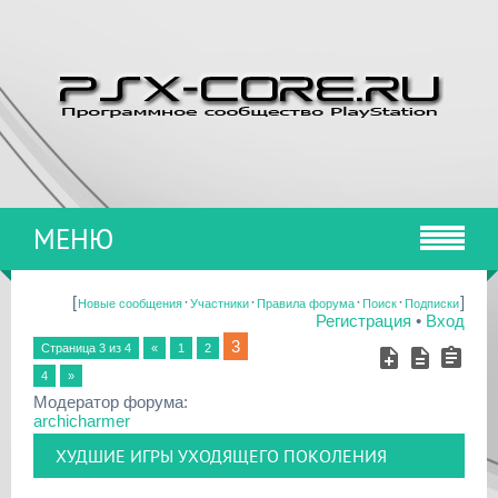
МЕНЮ
[
·
·
·
·
]
Новые сообщения
Участники
Правила форума
Поиск
Подписки
Регистрация
•
Вход
3
Страница
3
из
4
«
1
2
4
»
Модератор форума:
archicharmer
ХУДШИЕ ИГРЫ УХОДЯЩЕГО ПОКОЛЕНИЯ