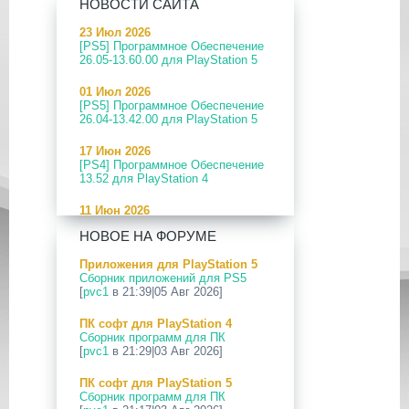
НОВОСТИ САЙТА
23 Июл 2026
[PS5] Программное Обеспечение
26.05-13.60.00 для PlayStation 5
01 Июл 2026
[PS5] Программное Обеспечение
26.04-13.42.00 для PlayStation 5
17 Июн 2026
[PS4] Программное Обеспечение
13.52 для PlayStation 4
11 Июн 2026
[PS5] Программное Обеспечение
НОВОЕ НА ФОРУМЕ
26.04-13.40.00 для PlayStation 5
Приложения для PlayStation 5
24 Апр 2026
Сборник приложений для PS5
[PS5] Программное Обеспечение
[
pvc1
в 21:39|05 Авг 2026]
26.03-13.20.00 для PlayStation 5
ПК софт для PlayStation 4
12 Апр 2026
Сборник программ для ПК
[PS Portal] Программное
[
pvc1
в 21:29|03 Авг 2026]
Обеспечение 7.0.2 для PS Portal
ПК софт для PlayStation 5
09 Апр 2026
Сборник программ для ПК
[PS3|CFW] webMAN MOD