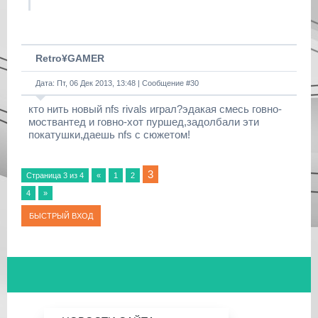
Retro¥GAMER
Дата: Пт, 06 Дек 2013, 13:48 | Сообщение #
30
кто нить новый nfs rivals играл?эдакая смесь говно-
моствантед и говно-хот пуршед,задолбали эти
покатушки,даешь nfs с сюжетом!
3
Страница
3
из
4
«
1
2
4
»