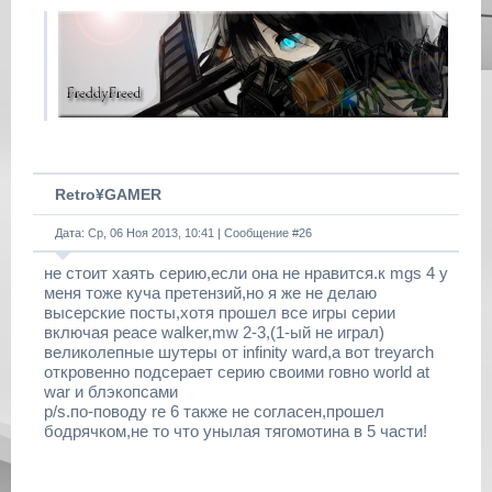
Retro¥GAMER
Дата: Ср, 06 Ноя 2013, 10:41 | Сообщение #
26
не стоит хаять серию,если она не нравится.к mgs 4 у
меня тоже куча претензий,но я же не делаю
высерские посты,хотя прошел все игры серии
включая peace walker,mw 2-3,(1-ый не играл)
великолепные шутеры от infinity ward,а вот treyarch
откровенно подсерает серию своими говно world at
war и блэкопсами
p/s.по-поводу re 6 также не согласен,прошел
бодрячком,не то что унылая тягомотина в 5 части!