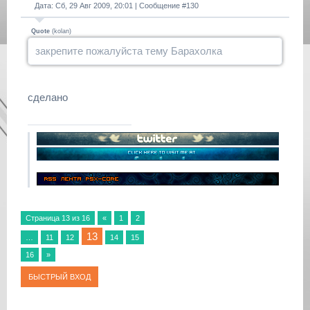
Дата: Сб, 29 Авг 2009, 20:01 | Сообщение #
130
Quote
(
kolan
)
закрепите пожалуйста тему Барахолка
сделано
Страница
13
из
16
«
1
2
13
…
11
12
14
15
16
»