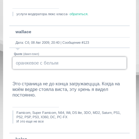
услуги модератора люкс класса-
обратиться
.
wallace
Дата: Сб, 08 Авг 2009, 20:40 | Сообщение #
123
Quote
(
dawn-town
)
оранжевое с белым
Это страница не до конца загружаеццца. Когда на
моём ведре стояла виста, эту хрень я видел
постоянно.
Famicom, Super Famicom, N64, Wii, DS lite, 3DO, MD2, Saturn, PS1,
PS2, PSP, PS3, X360, DC, PC-FX
И это еще не все