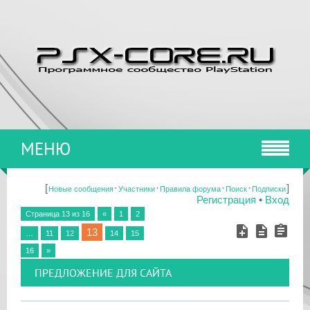
МЕНЮ
[
·
·
·
·
]
Новые сообщения
Участники
Правила форума
Поиск
Подписки
Регистрация
•
Вход
Страница
13
из
16
«
1
2
13
…
11
12
14
15
16
»
ПРЕДЛОЖЕНИЕ ДЛЯ САЙТА