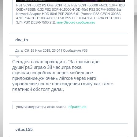
PS1 SCPH-5502 PS One SCPH-102 PS2 SCPH-50008 FMCB 1.94+HDD
OSD+PSBBN 0.32 PS2 SCPH-15000+HDD 40гб PS2 SCPH-90008 2шт
Network Adapter HDD 80гб PSP 2008 6.61 Promod PS3 CECH-3008A
4.91 PS4 CUH-1006A B01 11.50 PS5 CFI-1004 9.20 PSVita PCH-1008
3.74 PSX DESR-7500 2.11
мое Discord сообщество
dw_tn
Дата: Сб, 18 Июл 2015, 23:04 | Сообщение #
38
Сегодня начал проходить "За гранью две
души"ps3,играю 3й час,игра пока
скучная,попробовал через мобильное
приложение,уж очень лёгкое через него
управление,после прохождения гляну как там с
платиной обстоят дела.,
услуги модератора люкс класса-
обратиться
.
vitas155