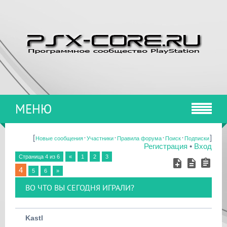
МЕНЮ
[
·
·
·
·
]
Новые сообщения
Участники
Правила форума
Поиск
Подписки
Регистрация
•
Вход
Страница
4
из
6
«
1
2
3
4
5
6
»
ВО ЧТО ВЫ СЕГОДНЯ ИГРАЛИ?
Kastl