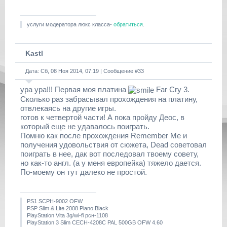
услуги модератора люкс класса-
обратиться
.
Kastl
Дата: Сб, 08 Ноя 2014, 07:19 | Сообщение #
33
ура ура!!! Первая моя платина
Far Cry 3.
Сколько раз забрасывал прохождения на платину,
отвлекаясь на другие игры.
готов к четвертой части! А пока пройду Деос, в
который еще не удавалось поиграть.
Помню как после прохождения Remember Me и
получения удовольствия от сюжета, Dead советовал
поиграть в нее, дак вот последовал твоему совету,
но как-то англ. (а у меня европейка) тяжело дается.
По-моему он тут далеко не простой.
PS1 SCPH-9002 OFW
PSP Slim & Lite 2008 Piano Black
PlayStation Vita 3g/wi-fi рсн-1108
PlayStation 3 Slim CECH-4208C PAL 500GB OFW 4.60