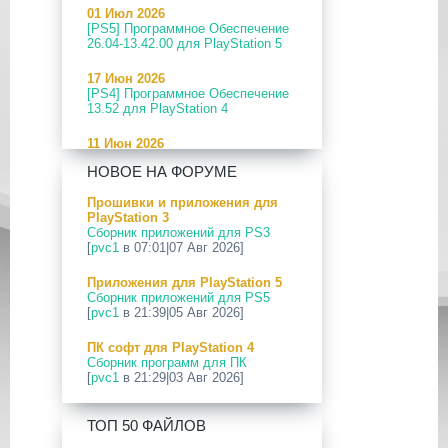
01 Июл 2026
[PS5] Программное Обеспечение
26.04-13.42.00 для PlayStation 5
17 Июн 2026
[PS4] Программное Обеспечение
13.52 для PlayStation 4
11 Июн 2026
[PS5] Программное Обеспечение
НОВОЕ НА ФОРУМЕ
26.04-13.40.00 для PlayStation 5
Прошивки и приложения для
24 Апр 2026
PlayStation 3
[PS5] Программное Обеспечение
Сборник приложений для PS3
26.03-13.20.00 для PlayStation 5
[
pvc1
в 07:01|07 Авг 2026]
12 Апр 2026
Приложения для PlayStation 5
[PS Portal] Программное
Сборник приложений для PS5
Обеспечение 7.0.2 для PS Portal
[
pvc1
в 21:39|05 Авг 2026]
09 Апр 2026
ПК софт для PlayStation 4
[PS3|CFW] webMAN MOD
Сборник программ для ПК
v1.47.48p
[
pvc1
в 21:29|03 Авг 2026]
29 Мар 2026
ПК софт для PlayStation 5
[PS3] PS3HEN v3.5.0
ТОП 50 ФАЙЛОВ
Сборник программ для ПК
[
pvc1
в 21:17|03 Авг 2026]