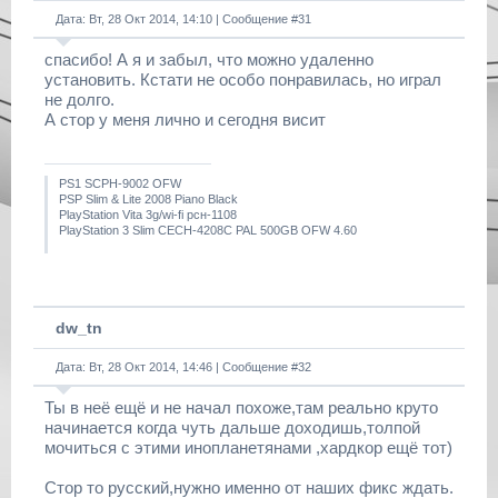
Дата: Вт, 28 Окт 2014, 14:10 | Сообщение #
31
спасибо! А я и забыл, что можно удаленно
установить. Кстати не особо понравилась, но играл
не долго.
А стор у меня лично и сегодня висит
PS1 SCPH-9002 OFW
PSP Slim & Lite 2008 Piano Black
PlayStation Vita 3g/wi-fi рсн-1108
PlayStation 3 Slim CECH-4208C PAL 500GB OFW 4.60
dw_tn
Дата: Вт, 28 Окт 2014, 14:46 | Сообщение #
32
Ты в неё ещё и не начал похоже,там реально круто
начинается когда чуть дальше доходишь,толпой
мочиться с этими инопланетянами ,хардкор ещё тот)
Стор то русский,нужно именно от наших фикс ждать.