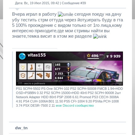
Дата: Вс, 19 Июл 2015, 09:42 | Сообщение #
39
Вчера играл в работу
сегодня поеду на дачу
убу тестить стрм оттуда через йоту,играть буду в гта
5 100% проождение с видом только от 1го лица,кому
интересно приходите,где мои стримы найти вы
знаете,темка висит в хтом же разделе
PS1 SCPH-5502 PS One SCPH-102 PS2 SCPH-50008 FMCB 1.94+HDD
OSD+PSBBN 0.32 PS2 SCPH-15000+HDD 40гб PS2 SCPH-90008 2шт
Network Adapter HDD 80гб PSP 2008 6.61 Promod PS3 CECH-3008A
4.91 PS4 CUH-1006A B01 11.50 PS5 CFI-1004 9.20 PSVita PCH-1008
3.74 PSX DESR-7500 2.11
мое Discord сообщество
dw_tn