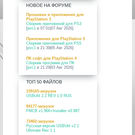
[PS5] Программное Обеспечение
НОВОЕ НА ФОРУМЕ
26.04-13.40.00 для PlayStation 5
Прошивки и приложения для
24 Апр 2026
PlayStation 3
[PS5] Программное Обеспечение
Сборник приложений для PS3
26.03-13.20.00 для PlayStation 5
[
pvc1
в 07:01|07 Авг 2026]
12 Апр 2026
Приложения для PlayStation 5
[PS Portal] Программное
Сборник приложений для PS5
Обеспечение 7.0.2 для PS Portal
[
pvc1
в 21:39|05 Авг 2026]
09 Апр 2026
ПК софт для PlayStation 4
[PS3|CFW] webMAN MOD
Сборник программ для ПК
v1.47.48p
[
pvc1
в 21:29|03 Авг 2026]
29 Мар 2026
ПК софт для PlayStation 5
[PS3] PS3HEN v3.5.0
ТОП 50 ФАЙЛОВ
Сборник программ для ПК
[
pvc1
в 21:17|03 Авг 2026]
19 Мар 2026
159165-загрузок
[PS Portal] Программное
USBUtil 2.2 REV.1.0 RUS
Приложения для PlayStation 5
Обеспечение 7.0.0 для PS Portal
PS5 Payload websrv v0.34
84177-загрузок
[
pvc1
в 09:02|03 Авг 2026]
18 Мар 2026
FMCB v1.966+Installer v0.987
[PS3] Программное Обеспечение
Приложения для PlayStation 5
4.93 для PlayStation 3
73402-загрузок
PS5 payload shsrv v0.20
Русская версия USBUtil v2.1
[
pvc1
в 20:58|02 Авг 2026]
17 Мар 2026
Ultimate Rev 1.1
[PS4] Программное Обеспечение