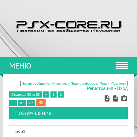
МЕНЮ
[
·
·
·
·
]
Новые сообщения
Участники
Правила форума
Поиск
Подписки
Регистрация
•
Вход
Страница
83
из
83
«
1
2
83
…
81
82
ПОЗДРАВЛЕНИЯ
pvc1