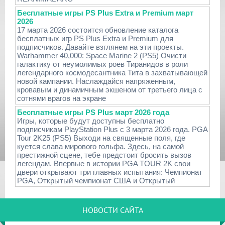
Бесплатные игры PS Plus Extra и Premium март
2026
17 марта 2026 состоится обновление каталога
бесплатных игр PS Plus Extra и Premium для
подписчиков. Давайте взглянем на эти проекты.
Warhammer 40,000: Space Marine 2 (PS5) Очисти
галактику от неумолимых роев Тиранидов в роли
легендарного космодесантника Тита в захватывающей
новой кампании. Наслаждайся напряженным,
кровавым и динамичным экшеном от третьего лица с
сотнями врагов на экране
Бесплатные игры PS Plus март 2026 года
Игры, которые будут доступны бесплатно
подписчикам PlayStation Plus с 3 марта 2026 года. PGA
Tour 2K25 (PS5) Выходи на священные поля, где
куется слава мирового гольфа. Здесь, на самой
престижной сцене, тебе предстоит бросить вызов
легендам. Впервые в истории PGA TOUR 2K свои
двери открывают три главных испытания: Чемпионат
PGA, Открытый чемпионат США и Открытый
НОВОСТИ САЙТА