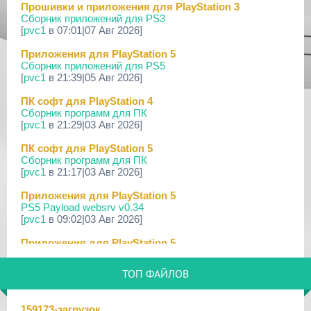
Прошивки и приложения для PlayStation 3
Сборник приложений для PS3
18 Мар 2026
[
pvc1
в 07:01|07 Авг 2026]
[PS3] Программное Обеспечение 4.93 для PlayStation...
Приложения для PlayStation 5
17 Мар 2026
Сборник приложений для PS5
[PS4] Программное Обеспечение 13.50 для PlayStatio...
[
pvc1
в 21:39|05 Авг 2026]
17 Мар 2026
ПК софт для PlayStation 4
[PS5] Программное Обеспечение 26.02-13.00.00 для P...
Сборник программ для ПК
[
pvc1
в 21:29|03 Авг 2026]
19 Фев 2026
[PS3] PS3HEN v3.4.1
ПК софт для PlayStation 5
Сборник программ для ПК
02 Фев 2026
[
pvc1
в 21:17|03 Авг 2026]
[PS3|CFW/Android] Movian M7 7.0.235/236
Приложения для PlayStation 5
29 Янв 2026
PS5 Payload websrv v0.34
[PS4] Программное Обеспечение 13.04 для PlayStatio...
[
pvc1
в 09:02|03 Авг 2026]
29 Янв 2026
Приложения для PlayStation 5
[PS5] Программное Обеспечение 26.01-12.60.00 для P...
PS5 payload shsrv v0.20
[
pvc1
в 20:58|02 Авг 2026]
25 Дек 2025
ТОП ФАЙЛОВ
[PS3|CFW/Android] Movian M7 7.0.231
Приложения для PlayStation 5
PS5 Payload ELF Loader v0.24
16 Дек 2025
159173-загрузок