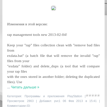
Изменения в этой версии:
rap management tools new 2013-02-04!
Keep your "rap" files collection clean with "remove bad files
from
exdata.bat" (a batch file that will remove the invalid "rap"
files from your
"exdata" folder) and delete_dups (a tool that will compare
your rap files
with the ones stored in another folder; deleting the duplicated
files). Use
...
Читать дальше »
Категория:
Программы и приложения PlayStation
|
Просмотров: 2863 | Добавил:
pvc1
06 Фев 2013 в 15:41 |
Комментарии (0)