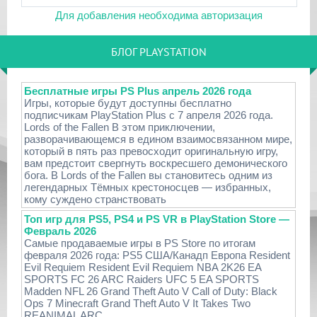
Для добавления необходима авторизация
БЛОГ PLAYSTATION
Бесплатные игры PS Plus апрель 2026 года
Игры, которые будут доступны бесплатно
подписчикам PlayStation Plus с 7 апреля 2026 года.
Lords of the Fallen В этом приключении,
разворачивающемся в едином взаимосвязанном мире,
который в пять раз превосходит оригинальную игру,
вам предстоит свергнуть воскресшего демонического
бога. В Lords of the Fallen вы становитесь одним из
легендарных Тёмных крестоносцев — избранных,
кому суждено странствовать
Топ игр для PS5, PS4 и PS VR в PlayStation Store —
Февраль 2026
Самые продаваемые игры в PS Store по итогам
февраля 2026 года: PS5 США/Канадп Европа Resident
Evil Requiem Resident Evil Requiem NBA 2K26 EA
SPORTS FC 26 ARC Raiders UFC 5 EA SPORTS
Madden NFL 26 Grand Theft Auto V Call of Duty: Black
Ops 7 Minecraft Grand Theft Auto V It Takes Two
REANIMAL ARC