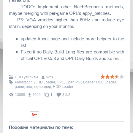
(research).
TODO: Implement other NachBrenner's methods,
maybe merging with per-game OPL's appy_patches.
PS: VGA vmodes higher than 60Hz can reduce eye
strain, depending on your monitor.
updated About page and include more helpers to the
list
Fixed it so Daily Build Lang files are compatible with
official OPL v0.9.3 and OPL Daily Builds and so on...
HDD утилиты
pvc1
Playstation 2
,
HD Loader
,
OPL
,
Open PS2 Loader
,
USB Loader
,
game
,
опл
,
хд лоадер
,
HDD Loader
13089
4099
1
3.5
/
2
Нравится
Похожие материалы по теме: