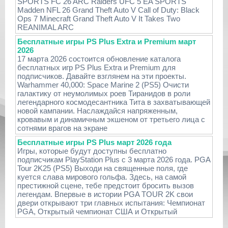
SPORTS FC 26 ARC Raiders UFC 5 EA SPORTS
Madden NFL 26 Grand Theft Auto V Call of Duty: Black
Ops 7 Minecraft Grand Theft Auto V It Takes Two
REANIMAL ARC
Бесплатные игры PS Plus Extra и Premium март
2026
17 марта 2026 состоится обновление каталога
бесплатных игр PS Plus Extra и Premium для
подписчиков. Давайте взглянем на эти проекты.
Warhammer 40,000: Space Marine 2 (PS5) Очисти
галактику от неумолимых роев Тиранидов в роли
легендарного космодесантника Тита в захватывающей
новой кампании. Наслаждайся напряженным,
кровавым и динамичным экшеном от третьего лица с
сотнями врагов на экране
Бесплатные игры PS Plus март 2026 года
Игры, которые будут доступны бесплатно
подписчикам PlayStation Plus с 3 марта 2026 года. PGA
Tour 2K25 (PS5) Выходи на священные поля, где
куется слава мирового гольфа. Здесь, на самой
престижной сцене, тебе предстоит бросить вызов
легендам. Впервые в истории PGA TOUR 2K свои
двери открывают три главных испытания: Чемпионат
PGA, Открытый чемпионат США и Открытый