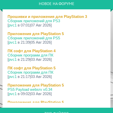
[PS3] PS3HEN v3.5.0
НОВОЕ НА ФОРУМЕ
19 Мар 2026
[PS Portal] Программное Обеспечение 7.0.0 для PS P...
Прошивки и приложения для PlayStation 3
Сборник приложений для PS3
18 Мар 2026
[
pvc1
в 07:01|07 Авг 2026]
[PS3] Программное Обеспечение 4.93 для PlayStation...
Приложения для PlayStation 5
17 Мар 2026
Сборник приложений для PS5
[PS4] Программное Обеспечение 13.50 для PlayStatio...
[
pvc1
в 21:39|05 Авг 2026]
17 Мар 2026
ПК софт для PlayStation 4
[PS5] Программное Обеспечение 26.02-13.00.00 для P...
Сборник программ для ПК
[
pvc1
в 21:29|03 Авг 2026]
19 Фев 2026
[PS3] PS3HEN v3.4.1
ПК софт для PlayStation 5
Сборник программ для ПК
02 Фев 2026
[
pvc1
в 21:17|03 Авг 2026]
[PS3|CFW/Android] Movian M7 7.0.235/236
Приложения для PlayStation 5
29 Янв 2026
PS5 Payload websrv v0.34
[PS4] Программное Обеспечение 13.04 для PlayStatio...
[
pvc1
в 09:02|03 Авг 2026]
29 Янв 2026
Приложения для PlayStation 5
[PS5] Программное Обеспечение 26.01-12.60.00 для P...
PS5 payload shsrv v0.20
[
pvc1
в 20:58|02 Авг 2026]
25 Дек 2025