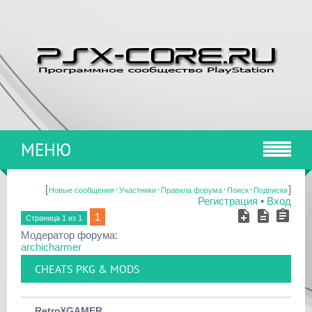
МЕНЮ
[
·
·
·
·
]
Новые сообщения
Участники
Правила форума
Поиск
Подписки
Регистрация
•
Вход
1
Страница
1
из
1
Модератор форума:
archicharmer
CHEATS PKG & MODS
Retro¥GAMER