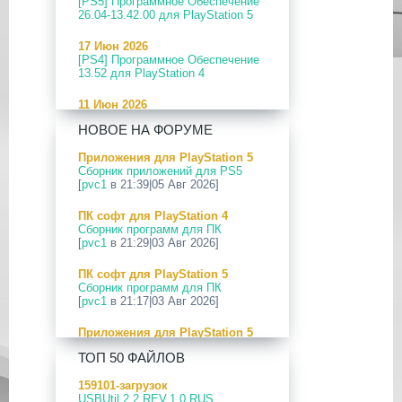
[PS5] Программное Обеспечение
26.04-13.42.00 для PlayStation 5
17 Июн 2026
[PS4] Программное Обеспечение
13.52 для PlayStation 4
11 Июн 2026
[PS5] Программное Обеспечение
НОВОЕ НА ФОРУМЕ
26.04-13.40.00 для PlayStation 5
Приложения для PlayStation 5
24 Апр 2026
Сборник приложений для PS5
[PS5] Программное Обеспечение
[
pvc1
в 21:39|05 Авг 2026]
26.03-13.20.00 для PlayStation 5
ПК софт для PlayStation 4
12 Апр 2026
Сборник программ для ПК
[PS Portal] Программное
[
pvc1
в 21:29|03 Авг 2026]
Обеспечение 7.0.2 для PS Portal
ПК софт для PlayStation 5
09 Апр 2026
Сборник программ для ПК
[PS3|CFW] webMAN MOD
[
pvc1
в 21:17|03 Авг 2026]
v1.47.48p
Приложения для PlayStation 5
29 Мар 2026
PS5 Payload websrv v0.34
[PS3] PS3HEN v3.5.0
ТОП 50 ФАЙЛОВ
[
pvc1
в 09:02|03 Авг 2026]
19 Мар 2026
159101-загрузок
Приложения для PlayStation 5
[PS Portal] Программное
USBUtil 2.2 REV.1.0 RUS