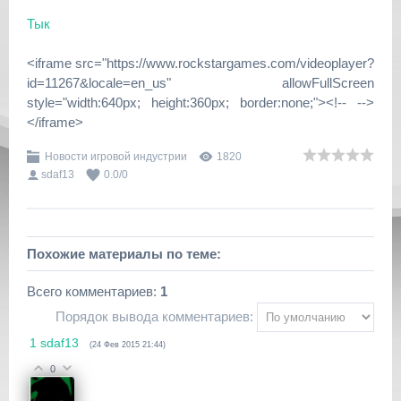
Тык
<iframe src="https://www.rockstargames.com/videoplayer?
id=11267&locale=en_us" allowFullScreen
style="width:640px; height:360px; border:none;"><!-- -->
</iframe>
Новости игровой индустрии
1820
sdaf13
0.0
/
0
Похожие материалы по теме:
Всего комментариев
:
1
Порядок вывода комментариев:
1
sdaf13
(24 Фев 2015 21:44)
0