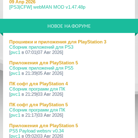
09 Апр 2026
[PS3|CFW] webMAN MOD v1.47.48p
29 Мар 2026
[PS3] PS3HEN v3.5.0
НОВОЕ НА ФОРУМЕ
19 Мар 2026
[PS Portal] Программное Обеспечение 7.0.0 для PS P...
Прошивки и приложения для PlayStation 3
Сборник приложений для PS3
18 Мар 2026
[
pvc1
в 07:01|07 Авг 2026]
[PS3] Программное Обеспечение 4.93 для PlayStation...
Приложения для PlayStation 5
17 Мар 2026
Сборник приложений для PS5
[PS4] Программное Обеспечение 13.50 для PlayStatio...
[
pvc1
в 21:39|05 Авг 2026]
17 Мар 2026
ПК софт для PlayStation 4
[PS5] Программное Обеспечение 26.02-13.00.00 для P...
Сборник программ для ПК
[
pvc1
в 21:29|03 Авг 2026]
19 Фев 2026
[PS3] PS3HEN v3.4.1
ПК софт для PlayStation 5
Сборник программ для ПК
02 Фев 2026
[
pvc1
в 21:17|03 Авг 2026]
[PS3|CFW/Android] Movian M7 7.0.235/236
Приложения для PlayStation 5
29 Янв 2026
PS5 Payload websrv v0.34
[PS4] Программное Обеспечение 13.04 для PlayStatio...
[
pvc1
в 09:02|03 Авг 2026]