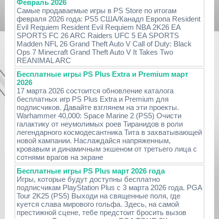
Февраль 2026
Самые продаваемые игры в PS Store по итогам
февраля 2026 года: PS5 США/Канадп Европа Resident
Evil Requiem Resident Evil Requiem NBA 2K26 EA
SPORTS FC 26 ARC Raiders UFC 5 EA SPORTS
Madden NFL 26 Grand Theft Auto V Call of Duty: Black
Ops 7 Minecraft Grand Theft Auto V It Takes Two
REANIMAL ARC
Бесплатные игры PS Plus Extra и Premium март
2026
17 марта 2026 состоится обновление каталога
бесплатных игр PS Plus Extra и Premium для
подписчиков. Давайте взглянем на эти проекты.
Warhammer 40,000: Space Marine 2 (PS5) Очисти
галактику от неумолимых роев Тиранидов в роли
легендарного космодесантника Тита в захватывающей
новой кампании. Наслаждайся напряженным,
кровавым и динамичным экшеном от третьего лица с
сотнями врагов на экране
Бесплатные игры PS Plus март 2026 года
Игры, которые будут доступны бесплатно
подписчикам PlayStation Plus с 3 марта 2026 года. PGA
Tour 2K25 (PS5) Выходи на священные поля, где
куется слава мирового гольфа. Здесь, на самой
престижной сцене, тебе предстоит бросить вызов