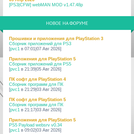
[PS3|CFW] webMAN MOD v1.47.48p
29 Мар 2026
[PS3] PS3HEN v3.5.0
НОВОЕ НА ФОРУМЕ
19 Мар 2026
[PS Portal] Программное Обеспечение 7.0.0 для PS P...
Прошивки и приложения для PlayStation 3
Сборник приложений для PS3
18 Мар 2026
[
pvc1
в 07:01|07 Авг 2026]
[PS3] Программное Обеспечение 4.93 для PlayStation...
Приложения для PlayStation 5
17 Мар 2026
Сборник приложений для PS5
[PS4] Программное Обеспечение 13.50 для PlayStatio...
[
pvc1
в 21:39|05 Авг 2026]
17 Мар 2026
ПК софт для PlayStation 4
[PS5] Программное Обеспечение 26.02-13.00.00 для P...
Сборник программ для ПК
[
pvc1
в 21:29|03 Авг 2026]
19 Фев 2026
[PS3] PS3HEN v3.4.1
ПК софт для PlayStation 5
Сборник программ для ПК
02 Фев 2026
[
pvc1
в 21:17|03 Авг 2026]
[PS3|CFW/Android] Movian M7 7.0.235/236
Приложения для PlayStation 5
29 Янв 2026
PS5 Payload websrv v0.34
[PS4] Программное Обеспечение 13.04 для PlayStatio...
[
pvc1
в 09:02|03 Авг 2026]