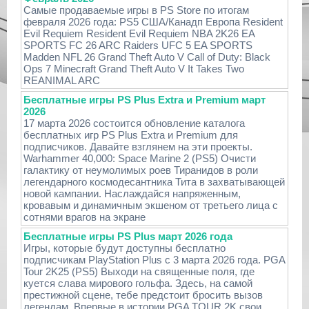
Самые продаваемые игры в PS Store по итогам
февраля 2026 года: PS5 США/Канадп Европа Resident
Evil Requiem Resident Evil Requiem NBA 2K26 EA
SPORTS FC 26 ARC Raiders UFC 5 EA SPORTS
Madden NFL 26 Grand Theft Auto V Call of Duty: Black
Ops 7 Minecraft Grand Theft Auto V It Takes Two
REANIMAL ARC
Бесплатные игры PS Plus Extra и Premium март
2026
17 марта 2026 состоится обновление каталога
бесплатных игр PS Plus Extra и Premium для
подписчиков. Давайте взглянем на эти проекты.
Warhammer 40,000: Space Marine 2 (PS5) Очисти
галактику от неумолимых роев Тиранидов в роли
легендарного космодесантника Тита в захватывающей
новой кампании. Наслаждайся напряженным,
кровавым и динамичным экшеном от третьего лица с
сотнями врагов на экране
Бесплатные игры PS Plus март 2026 года
Игры, которые будут доступны бесплатно
подписчикам PlayStation Plus с 3 марта 2026 года. PGA
Tour 2K25 (PS5) Выходи на священные поля, где
куется слава мирового гольфа. Здесь, на самой
престижной сцене, тебе предстоит бросить вызов
легендам. Впервые в истории PGA TOUR 2K свои