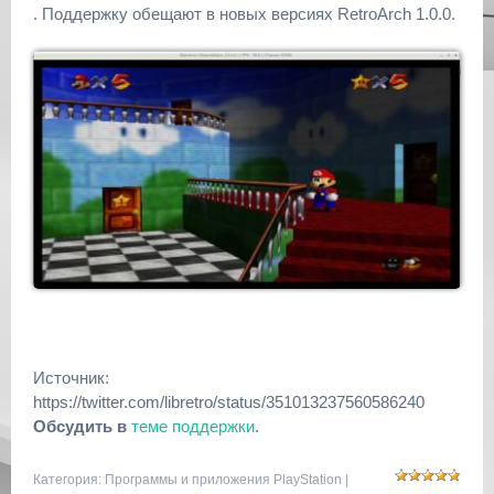
. Поддержку обещают в новых версиях RetroArch 1.0.0.
Источник:
https://twitter.com/libretro/status/351013237560586240
Обсудить в
теме поддержки
.
Категория:
Программы и приложения PlayStation
|