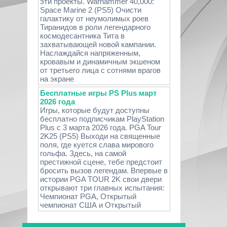
эти проекты. Warhammer 40,000:
Space Marine 2 (PS5) Очисти
галактику от неумолимых роев
Тиранидов в роли легендарного
космодесантника Тита в
захватывающей новой кампании.
Наслаждайся напряженным,
кровавым и динамичным экшеном
от третьего лица с сотнями врагов
на экране
Бесплатные игры PS Plus март
2026 года
Игры, которые будут доступны
бесплатно подписчикам PlayStation
Plus с 3 марта 2026 года. PGA Tour
2K25 (PS5) Выходи на священные
поля, где куется слава мирового
гольфа. Здесь, на самой
престижной сцене, тебе предстоит
бросить вызов легендам. Впервые в
истории PGA TOUR 2K свои двери
открывают три главных испытания:
Чемпионат PGA, Открытый
чемпионат США и Открытый