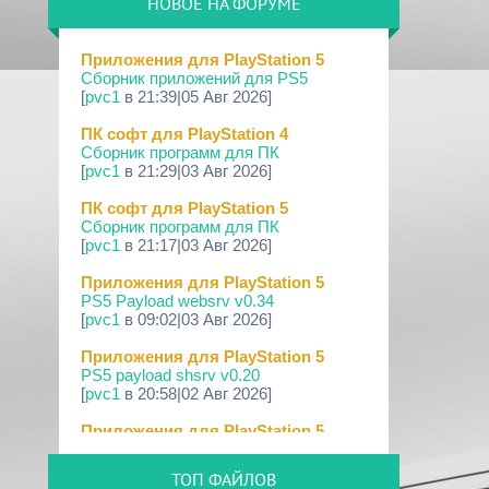
НОВОЕ НА ФОРУМЕ
09 Апр 2026
[PS3|CFW] webMAN MOD v1.47.48p
Приложения для PlayStation 5
Сборник приложений для PS5
29 Мар 2026
[
pvc1
в 21:39|05 Авг 2026]
[PS3] PS3HEN v3.5.0
ПК софт для PlayStation 4
19 Мар 2026
Сборник программ для ПК
[PS Portal] Программное
[
pvc1
в 21:29|03 Авг 2026]
Обеспечение 7.0.0 для PS P...
ПК софт для PlayStation 5
18 Мар 2026
Сборник программ для ПК
[PS3] Программное Обеспечение 4.93
[
pvc1
в 21:17|03 Авг 2026]
для PlayStation...
Приложения для PlayStation 5
17 Мар 2026
PS5 Payload websrv v0.34
[PS4] Программное Обеспечение
[
pvc1
в 09:02|03 Авг 2026]
13.50 для PlayStatio...
Приложения для PlayStation 5
17 Мар 2026
PS5 payload shsrv v0.20
[PS5] Программное Обеспечение
[
pvc1
в 20:58|02 Авг 2026]
26.02-13.00.00 для P...
Приложения для PlayStation 5
19 Фев 2026
PS5 Payload ELF Loader v0.24
[PS3] PS3HEN v3.4.1
[
pvc1
в 20:57|02 Авг 2026]
ТОП ФАЙЛОВ