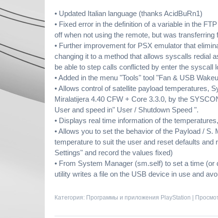
• Updated Italian language (thanks AcidBuRn1)
• Fixed error in the definition of a variable in the F
off when not using the remote, but was transferring f
• Further improvement for PSX emulator that elimin
changing it to a method that allows syscalls redial 
be able to step calls conflicted by enter the syscall 
• Added in the menu "Tools" tool "Fan & USB Wakeu
• Allows control of satellite payload temperatures,
Miralatijera 4.40 CFW + Core 3.3.0, by the SYSCON
User and speed in" User / Shutdown Speed ​​".
• Displays real time information of the temperature
• Allows you to set the behavior of the Payload / S.
temperature to suit the user and reset defaults and 
Settings" and record the values ​​fixed)
• From System Manager (sm.self) to set a time (or d
utility writes a file on the USB device in use and avo
Категория:
Программы и приложения PlayStation
| Просмот