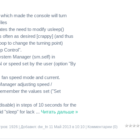
TP which made the console will turn
iles
ates the need to modify usleep()
as often as desired [crappy] (and thus
loop to change the turning point)
p Control".
 System Manager (sm.self) in
 or speed set by the user (option "By
s, fan speed mode and current.
 Manager adjusting speed /
remember the values ​​set ("Set
isable) in steps of 10 seconds for the
id "sleep" for lack
...
Читать дальше »
ров: 1926 | Добавил:
dw_tn
11 Май 2013 в 10:10 |
Комментарии (0)