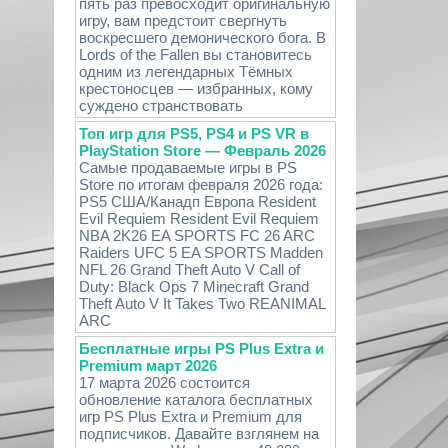
пять раз превосходит оригинальную
игру, вам предстоит свергнуть
воскресшего демонического бога. В
Lords of the Fallen вы становитесь
одним из легендарных Тёмных
крестоносцев — избранных, кому
суждено странствовать
Топ игр для PS5, PS4 и PS VR в
PlayStation Store — Февраль 2026
Самые продаваемые игры в PS
Store по итогам февраля 2026 года:
PS5 США/Канадп Европа Resident
Evil Requiem Resident Evil Requiem
NBA 2K26 EA SPORTS FC 26 ARC
Raiders UFC 5 EA SPORTS Madden
NFL 26 Grand Theft Auto V Call of
Duty: Black Ops 7 Minecraft Grand
Theft Auto V It Takes Two REANIMAL
ARC
Бесплатные игры PS Plus Extra и
Premium март 2026
17 марта 2026 состоится
обновление каталога бесплатных
игр PS Plus Extra и Premium для
подписчиков. Давайте взглянем на