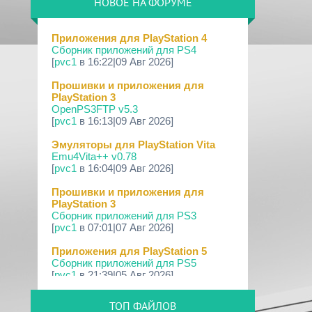
НОВОЕ НА ФОРУМЕ
09 Апр 2026
[PS3|CFW] webMAN MOD v1.47.48p
Приложения для PlayStation 4
Сборник приложений для PS4
29 Мар 2026
[
pvc1
в 16:22|09 Авг 2026]
[PS3] PS3HEN v3.5.0
Прошивки и приложения для
19 Мар 2026
PlayStation 3
[PS Portal] Программное
OpenPS3FTP v5.3
Обеспечение 7.0.0 для PS P...
[
pvc1
в 16:13|09 Авг 2026]
18 Мар 2026
Эмуляторы для PlayStation Vita
[PS3] Программное Обеспечение 4.93
Emu4Vita++ v0.78
для PlayStation...
[
pvc1
в 16:04|09 Авг 2026]
17 Мар 2026
Прошивки и приложения для
[PS4] Программное Обеспечение
PlayStation 3
13.50 для PlayStatio...
Сборник приложений для PS3
[
pvc1
в 07:01|07 Авг 2026]
17 Мар 2026
[PS5] Программное Обеспечение
Приложения для PlayStation 5
26.02-13.00.00 для P...
Сборник приложений для PS5
[
pvc1
в 21:39|05 Авг 2026]
19 Фев 2026
[PS3] PS3HEN v3.4.1
ПК софт для PlayStation 4
ТОП ФАЙЛОВ
Сборник программ для ПК