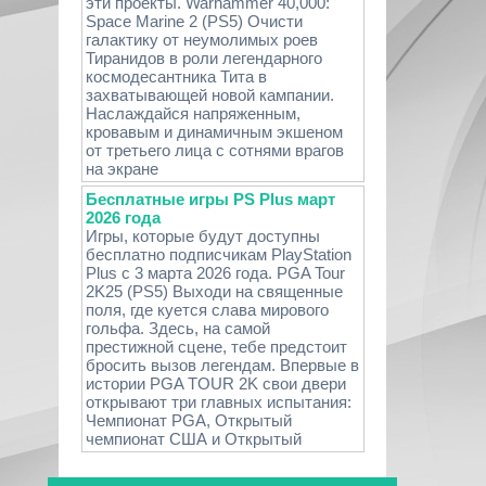
эти проекты. Warhammer 40,000:
Space Marine 2 (PS5) Очисти
галактику от неумолимых роев
Тиранидов в роли легендарного
космодесантника Тита в
захватывающей новой кампании.
Наслаждайся напряженным,
кровавым и динамичным экшеном
от третьего лица с сотнями врагов
на экране
Бесплатные игры PS Plus март
2026 года
Игры, которые будут доступны
бесплатно подписчикам PlayStation
Plus с 3 марта 2026 года. PGA Tour
2K25 (PS5) Выходи на священные
поля, где куется слава мирового
гольфа. Здесь, на самой
престижной сцене, тебе предстоит
бросить вызов легендам. Впервые в
истории PGA TOUR 2K свои двери
открывают три главных испытания:
Чемпионат PGA, Открытый
чемпионат США и Открытый