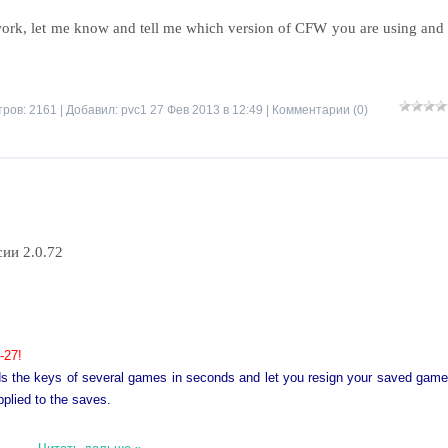
t work, let me know and tell me which version of CFW you are using and 
ров: 2161 | Добавил:
pvc1
27 Фев 2013 в 12:49 |
Комментарии (0)
сии 2.0.72
-27!
 finds the keys of several games in seconds and let you resign your saved game
pplied to the saves.