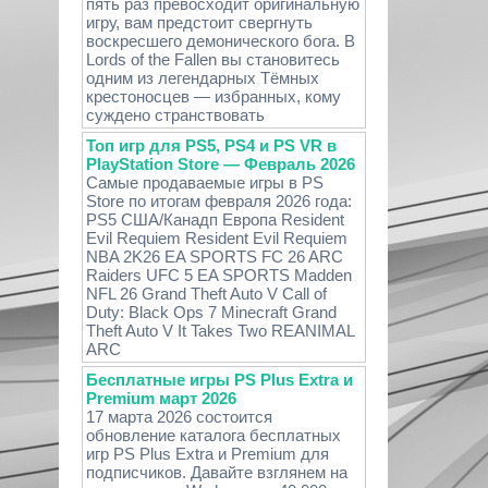
пять раз превосходит оригинальную
игру, вам предстоит свергнуть
воскресшего демонического бога. В
Lords of the Fallen вы становитесь
одним из легендарных Тёмных
крестоносцев — избранных, кому
суждено странствовать
Топ игр для PS5, PS4 и PS VR в
PlayStation Store — Февраль 2026
Самые продаваемые игры в PS
Store по итогам февраля 2026 года:
PS5 США/Канадп Европа Resident
Evil Requiem Resident Evil Requiem
NBA 2K26 EA SPORTS FC 26 ARC
Raiders UFC 5 EA SPORTS Madden
NFL 26 Grand Theft Auto V Call of
Duty: Black Ops 7 Minecraft Grand
Theft Auto V It Takes Two REANIMAL
ARC
Бесплатные игры PS Plus Extra и
Premium март 2026
17 марта 2026 состоится
обновление каталога бесплатных
игр PS Plus Extra и Premium для
подписчиков. Давайте взглянем на