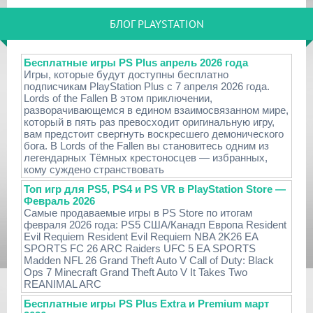
БЛОГ PLAYSTATION
Бесплатные игры PS Plus апрель 2026 года
Игры, которые будут доступны бесплатно
подписчикам PlayStation Plus с 7 апреля 2026 года.
Lords of the Fallen В этом приключении,
разворачивающемся в едином взаимосвязанном мире,
который в пять раз превосходит оригинальную игру,
вам предстоит свергнуть воскресшего демонического
бога. В Lords of the Fallen вы становитесь одним из
легендарных Тёмных крестоносцев — избранных,
кому суждено странствовать
Топ игр для PS5, PS4 и PS VR в PlayStation Store —
Февраль 2026
Самые продаваемые игры в PS Store по итогам
февраля 2026 года: PS5 США/Канадп Европа Resident
Evil Requiem Resident Evil Requiem NBA 2K26 EA
SPORTS FC 26 ARC Raiders UFC 5 EA SPORTS
Madden NFL 26 Grand Theft Auto V Call of Duty: Black
Ops 7 Minecraft Grand Theft Auto V It Takes Two
REANIMAL ARC
Бесплатные игры PS Plus Extra и Premium март