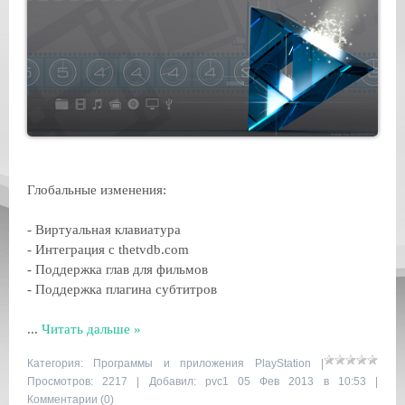
Глобальные изменения:
- Виртуальная клавиатура
- Интеграция с thetvdb.com
- Поддержка глав для фильмов
- Поддержка плагина субтитров
...
Читать дальше »
Категория:
Программы и приложения PlayStation
|
Просмотров: 2217 | Добавил:
pvc1
05 Фев 2013 в 10:53 |
Комментарии (0)