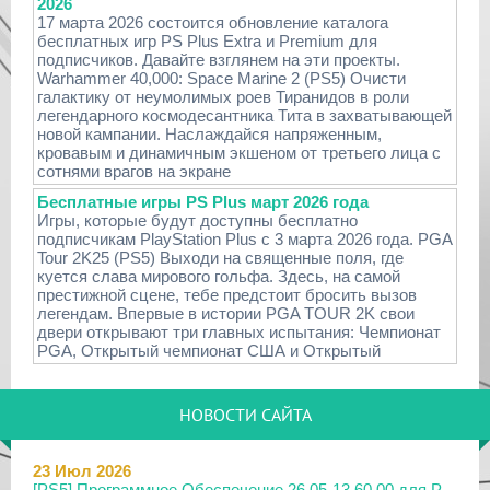
2026
17 марта 2026 состоится обновление каталога
бесплатных игр PS Plus Extra и Premium для
подписчиков. Давайте взглянем на эти проекты.
Warhammer 40,000: Space Marine 2 (PS5) Очисти
галактику от неумолимых роев Тиранидов в роли
легендарного космодесантника Тита в захватывающей
новой кампании. Наслаждайся напряженным,
кровавым и динамичным экшеном от третьего лица с
сотнями врагов на экране
Бесплатные игры PS Plus март 2026 года
Игры, которые будут доступны бесплатно
подписчикам PlayStation Plus с 3 марта 2026 года. PGA
Tour 2K25 (PS5) Выходи на священные поля, где
куется слава мирового гольфа. Здесь, на самой
престижной сцене, тебе предстоит бросить вызов
легендам. Впервые в истории PGA TOUR 2K свои
двери открывают три главных испытания: Чемпионат
PGA, Открытый чемпионат США и Открытый
НОВОСТИ САЙТА
23 Июл 2026
[PS5] Программное Обеспечение 26.05-13.60.00 для P...