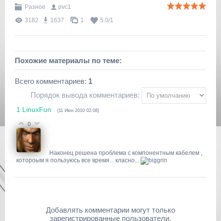
Разное
pvc1
3182
1637
1
5.0
/
1
Похожие материалы по теме:
Всего комментариев
:
1
Порядок вывода комментариев:
1
LinuxFun
(11 Июн 2010 02:08)
0
Наконец решена проблема с компонентным кабелем ,
котороым я пользуюсь все время... класно...
Добавлять комментарии могут только
зарегистрированные пользователи.