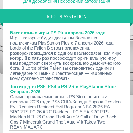
Для добавления необходима авторизация
БЛОГ PLAYSTATION
Бесплатные игры PS Plus апрель 2026 года
Игры, которые будут доступны бесплатно
подписчикам PlayStation Plus с 7 апреля 2026 года.
Lords of the Fallen В этом приключении,
разворачивающемся в едином взаимосвязанном мире,
который в пять раз превосходит оригинальную игру,
вам предстоит свергнуть воскресшего демонического
бога. В Lords of the Fallen вы становитесь одним из
легендарных Тёмных крестоносцев — избранных,
кому суждено странствовать
Топ игр для PS5, PS4 и PS VR в PlayStation Store —
Февраль 2026
Самые продаваемые игры в PS Store по итогам
февраля 2026 года: PS5 США/Канадп Европа Resident
Evil Requiem Resident Evil Requiem NBA 2K26 EA
SPORTS FC 26 ARC Raiders UFC 5 EA SPORTS
Madden NFL 26 Grand Theft Auto V Call of Duty: Black
Ops 7 Minecraft Grand Theft Auto V It Takes Two
REANIMAL ARC