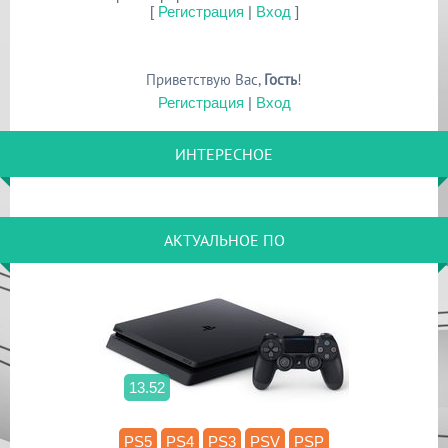
[
Регистрация
|
Вход
]
Приветствую Вас
,
Гость
!
Регистрация
|
Вход
ИНТЕРЕСНОЕ
АКТУАЛЬНОЕ ПО
13.52
PS5
PS4
PS3
PSV
PSP