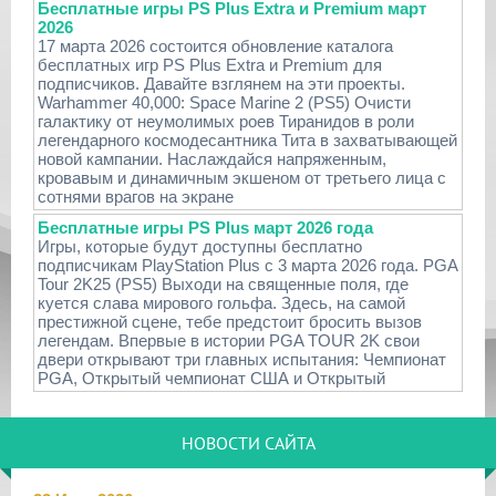
Бесплатные игры PS Plus Extra и Premium март
2026
17 марта 2026 состоится обновление каталога
бесплатных игр PS Plus Extra и Premium для
подписчиков. Давайте взглянем на эти проекты.
Warhammer 40,000: Space Marine 2 (PS5) Очисти
галактику от неумолимых роев Тиранидов в роли
легендарного космодесантника Тита в захватывающей
новой кампании. Наслаждайся напряженным,
кровавым и динамичным экшеном от третьего лица с
сотнями врагов на экране
Бесплатные игры PS Plus март 2026 года
Игры, которые будут доступны бесплатно
подписчикам PlayStation Plus с 3 марта 2026 года. PGA
Tour 2K25 (PS5) Выходи на священные поля, где
куется слава мирового гольфа. Здесь, на самой
престижной сцене, тебе предстоит бросить вызов
легендам. Впервые в истории PGA TOUR 2K свои
двери открывают три главных испытания: Чемпионат
PGA, Открытый чемпионат США и Открытый
НОВОСТИ САЙТА