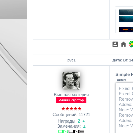
Jacket
Wallpa
All ima
Defaul
All ent
pvc1
Дата: Вт, 1
Simple P
Цитата
Fixed: 
Fixed: 
Высшая материя
Remove
Added:
Note: W
Сообщений:
11721
Remove
Added:
Награды:
2
+
Note: W
Замечания:
±