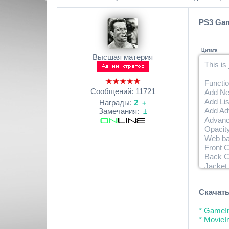
Defaul
All ent
PS3 Game
Цитата
Высшая материя
This is
Functio
Сообщений:
11721
Add Ne
Add Lis
Награды:
2
+
Add Ad
Замечания:
±
Advanc
Opacity
Web ba
Front 
Back C
Jacket
Wallpa
Many o
Скачать
Images
* GameIn
Front 
* MovieI
Back C