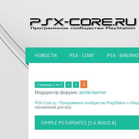
НОВОСТИ
PSX - СОФТ
PSX - БИБЛИО
2
Страница
2
из
2
«
1
Модератор форума:
archicharmer
PSX-Core.ru - Программное сообщество PlayStation
»
Общи
обновлений для игр)
SIMPLE PS3UPDATES [1.6 BUILD 8]