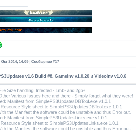
 Cover - images/cover/BLUS00000.jpg
per - images/background/BLUS00000.jpg
ges are loaded with the Game ID via: ID from the Entry
t images can be replaced. BUT! They must remain the same names.
ries have a replace_(NAME) entry. Thus this will give way for possible
4 Окт 2014, 14:09 | Сообщение #
17
S3Updates v1.6 Build #8, GameInv v1.0.20 и VideoInv v1.0.6
File Size handling. Infected - 1mb- and 2gb+
Other Various Issues here and there - Simply forgot what they were!
d: Manifest from SimplePS3UpdatesDBTool.exe v1.0.1
 Resource Style sheet to SimplePS3UpdatesDBTool.exe 1.0.1
ith the Manifest the software could be unstable and thus Error out.
d: Manifest from SimplePS3UpdatesLinks.exe v1.0.1
 Resource Style sheet to SimplePS3UpdatesLinks.exe 1.0.1
ith the Manifest the software could be unstable and thus Error out.