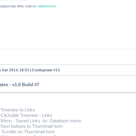
одератора люкс класса-
обратиться
.
5 Авг 2014, 18:53 | Сообщение #
13
es - v1.6 Build #7
Treeview to Links
Clickable Treeview - Links
 Menu - Saved Links -to- Database menu
 Next buttons to Thumbnail form
 Scroller on Thumbnail form