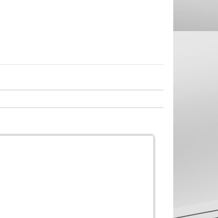
 own style CCS's - Todo list.