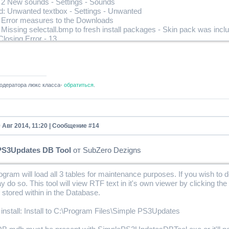
 2 New sounds - Settings - Sounds
d: Unwanted textbox - Settings - Unwanted
 Error measures to the Downloads
Missing selectall.bmp to fresh install packages - Skin pack was incl
Closing Error - 13
одератора люкс класса-
обратиться
.
9 Авг 2014, 11:20 | Сообщение #
14
PS3Updates DB Tool
от SubZero Dezigns
ogram will load all 3 tables for maintenance purposes. If you wish to d
 do so. This tool will view RTF text in it's own viewer by clicking the 
stored within in the Database.
install: Install to C:\Program Files\Simple PS3Updates