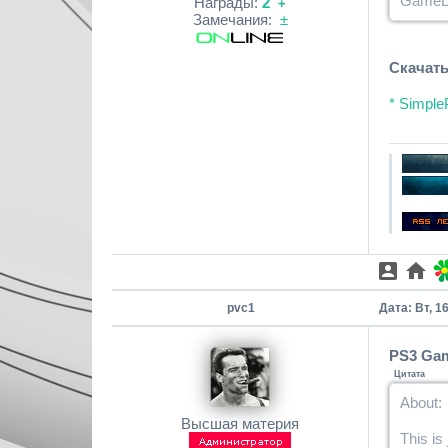
GameDB
Награды:
2
+
Замечания:
±
Скачать
* Simple
pvc1
Дата: Вт, 1
PS3 Gam
Цитата
About:
Высшая материя
This is