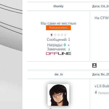
lihontiy
Дата: Сб, 2
На CFW 
Мы сами не местные
Сообщений:
1
Награды:
0
+
Замечания:
±
dw_tn
Дата: Вс, 2
v1.6 Buil
Прикреп