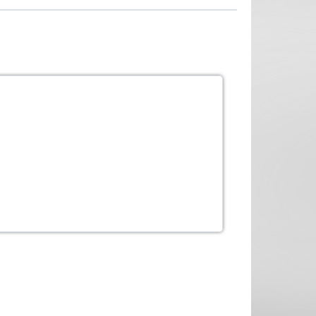
 own style CCS's - Todo list.