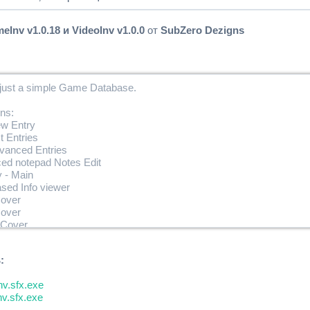
t images can be replaced. BUT! They must remain the same names.
ries have a replace_(NAME) entry. Thus this will give way for possible
Inv v1.0.18 и VideoInv v1.0.0
от
SubZero Dezigns
 just a simple Game Database.
ns:
w Entry
t Entries
vanced Entries
ed notepad Notes Edit
 - Main
sed Info viewer
Cover
over
 Cover
per
thers and more to come
:
:
v.sfx.exe
Cover - images/front/BLUS00000.jpg
nv.sfx.exe
over - images/back/BLUS00000.jpg