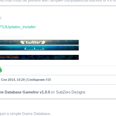
.mdb must be present with SimplePS3UpdatesDBTool.exe or it'll no
:
PS3Updates_Installer
6 Сен 2014, 14:20 | Сообщение #
15
e Database GameInv v1.0.0
от SubZero Dezigns
 just a simple Game Database.