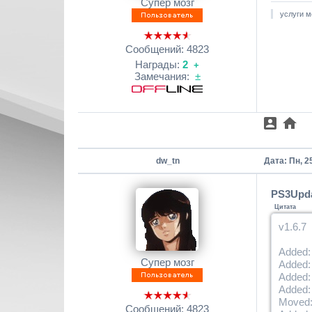
Супер мозг
услуги м
Сообщений:
4823
Награды:
2
+
Замечания:
±
dw_tn
Дата: Пн, 2
PS3Updat
Цитата
v1.6.7
Added: 
Супер мозг
Added: 
Added:
Added:
Moved:
Сообщений:
4823