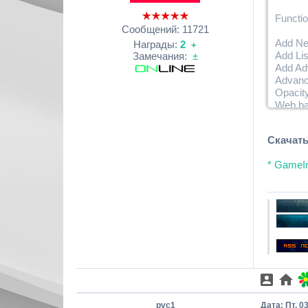
Functio
Сообщений:
11721
Add Ne
Награды:
2
+
Add Lis
Замечания:
±
Add Ad
Advanc
Opacity
Web ba
Front 
Back C
Скачать
Jacket
Wallpa
* GameIn
Many o
Images
Front 
Back C
Jacket
Wallpa
Notes:
All ima
pvc1
Дата: Пт, 0