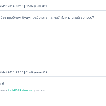
4 Май 2014, 08:19 | Сообщение #
11
без проблем будут работать патчи? Или глупый вопрос?
5 Май 2014, 22:10 | Сообщение #
12
d 6
ления:
implePS3Updates.rar
(509.3 Kb)