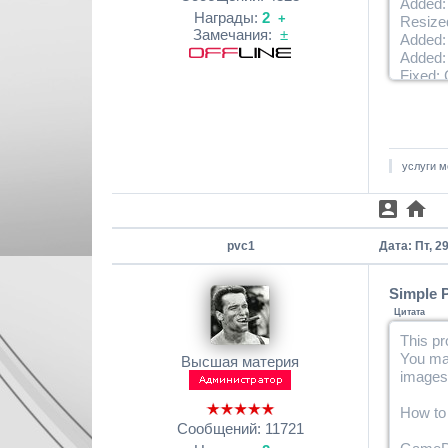
Added:
Награды:
2
+
Resize
Замечания:
±
Added:
Added: 
Fixed: 
услуги м
pvc1
Дата: Пт, 2
Simple 
Цитата
This pr
You may
Высшая материя
images 
How to 
Сообщений:
11721