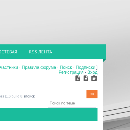
ОСТЕВАЯ
RSS ЛЕНТА
частники
·
Правила форума
·
Поиск
·
Подписки
]
Регистрация
•
Вход
s [1.6 build 8]
(поиск